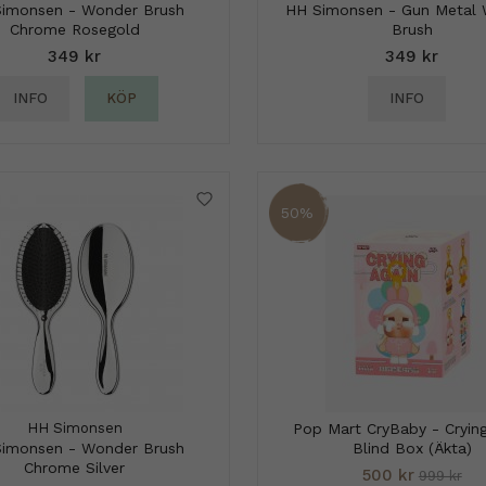
imonsen - Wonder Brush
HH Simonsen - Gun Metal
Chrome Rosegold
Brush
349 kr
349 kr
INFO
KÖP
INFO
50%
HH Simonsen
Pop Mart CryBaby - Crying
imonsen - Wonder Brush
Blind Box (Äkta)
Chrome Silver
500 kr
999 kr