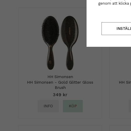
genom att klicka 
INSTÄL
HH Simonsen
HH Simonsen - Gold Glitter Gloss
HH Si
Brush
349 kr
INFO
KÖP