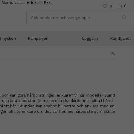
Moms visas:
Inkl
Exkl
0
0
Smycken
Kampanjer
Logga in
Kundtjänst
a och kan göra hårborstningen enklare? Vi har modeller bland
 är att borsten är mjuka och ska därför inte slita i håret
blött hår. Stunden kan snabbt bli bättre och enklare med en
ngen bli lite enklare om det var hennes hårborste som skulle