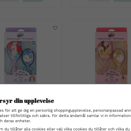
h - Disney Princess Ariel Kit
WetBrush - Disney Princess 
Detangler + Mini
Detangler + Mini
rsyr din upplevelse
299 kr
299 kr
es för att ge dig en personlig shoppingupplevelse, personanpassad ann
INFO
KÖP
INFO
KÖP
atser tillförlitliga och säkra. För detta ändamål samlar vi in informati
h deras enheter.
 du tillåter alla cookies eller välj vilka cookies du tillåter och vilka du 