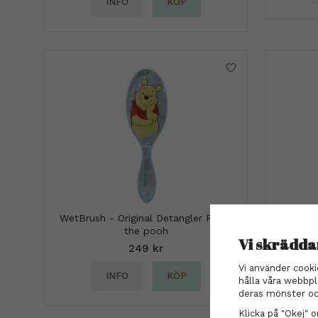
INFO
KÖP
WetBrush - Original Detangler Retail
WetBrus
the pooh
Vi skrädda
249 kr
Vi använder cooki
INFO
KÖP
hålla våra webbpl
deras mönster oc
Klicka på "Okej" om