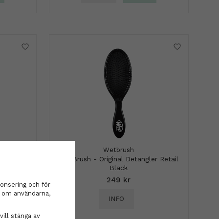
Bell Kit
Wetbrush
WetBrush - Original Detangler Retail
Black
249 kr
onsering och för
on om användarna,
INFO
vill stänga av