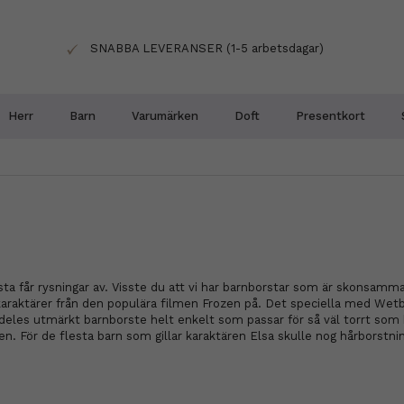
SNABBA LEVERANSER (1-5 arbetsdagar)
Herr
Barn
Varumärken
Doft
Presentkort
sta får rysningar av. Visste du att vi har barnborstar som är skonsamm
ktärer från den populära filmen Frozen på. Det speciella med Wetbrush
deles utmärkt barnborste helt enkelt som passar för så väl torrt som 
n. För de flesta barn som gillar karaktären Elsa skulle nog hårborstni