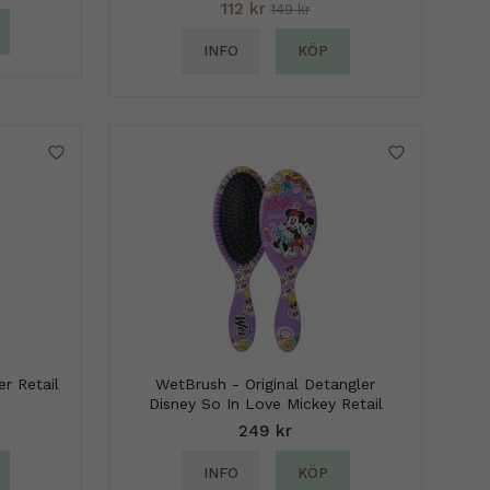
112 kr
149 kr
INFO
KÖP
r Retail
WetBrush - Original Detangler
Disney So In Love Mickey Retail
249 kr
INFO
KÖP