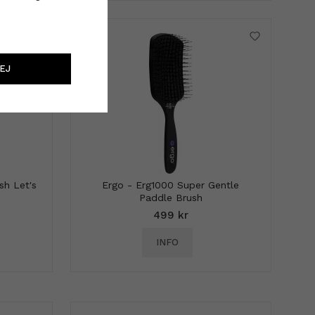
EJ
h Let's
Ergo - Erg1000 Super Gentle
Paddle Brush
499 kr
INFO