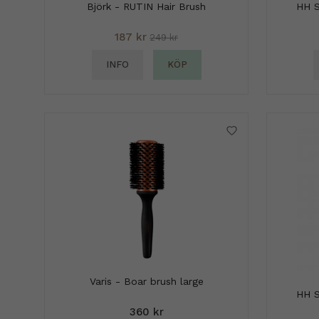
Björk - RUTIN Hair Brush
HH S
187 kr
249 kr
INFO
KÖP
Varis - Boar brush large
HH S
360 kr