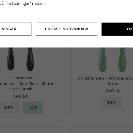
på "Inställningar" nedan.
LNINGAR
ENDAST NÖDVÄNDIGA
OK
HH Simonsen
HH Simonsen - Wonder Brus
monsen - Gun Metal Glitter
Grow
Gloss Brush
349 kr
349 kr
INFO
INFO
KÖP