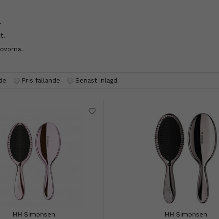
.
t.
tovorna.
nde
Pris fallande
Senast inlagd
HH Simonsen
HH Simonsen