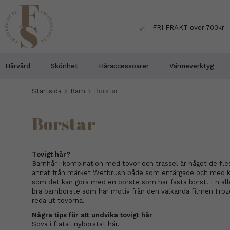
FRI FRAKT över 700kr
Hårvård
Skönhet
Håraccessoarer
Värmeverktyg
Startsida
Barn
Borstar
Borstar
Tovigt hår?
Barnhår i kombination med tovor och trassel är något de fle
annat från märket Wetbrush både som enfärgade och med kara
som det kan göra med en borste som har fasta borst. En all
bra barnborste som har motiv från den välkända filmen Froze
reda ut tovorna.
Några tips för att undvika tovigt hår
Sova i flätat nyborstat hår.