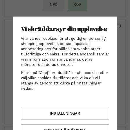
INFO
KÖP
Vi skräddarsyr din upplevelse
Vi använder cookies för att ge dig en personlig
shoppingupplevelse, personanpassad
annonsering och för hålla våra webbplatser
tillförlitliga och säkra. För detta ändamål samlar
vi in information om användarna, deras
mönster och deras enheter.
Klicka på "Okej" om du tillåter alla cookies eller
välj vilka cookies du tillåter och vilka du vill
stänga av genom att klicka på "Inställningar"
Blomdahl - Ring GT Tiffany 17mm, CZ White
nedan.
849 kr
INFO
KÖP
INSTÄLLNINGAR