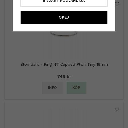
ENDAST NÖDVÄNDIGA
OKEJ
Blomdahl - Ring NT Cupped Plain Tiny 19mm
749 kr
INFO
KÖP