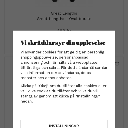
Great Lengths
Great Lengths - Oval borste
499 kr
Vi skräddarsyr din upplevelse
INFO
Vi använder cookies för att ge dig en personlig
shoppingupplevelse, personanpassad
annonsering och för hålla våra webbplatser
tillförlitliga och säkra. För detta ändamål samlar
vi in information om användarna, deras
mönster och deras enheter.
Klicka på "Okej" om du tillåter alla cookies eller
välj vilka cookies du tillåter och vilka du vill
stänga av genom att klicka på "Inställningar"
nedan.
Great Lengths - Conditioner 60 sec.
INSTÄLLNINGAR