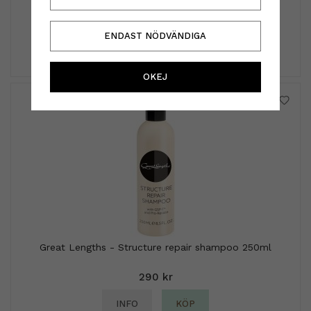
310 kr
ENDAST NÖDVÄNDIGA
INFO
OKEJ
Great Lengths - Structure repair shampoo 250ml
290 kr
INFO
KÖP