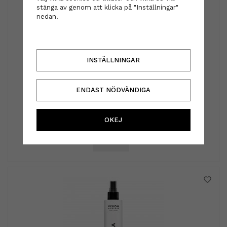
stänga av genom att klicka på "Inställningar"
nedan.
INSTÄLLNINGAR
ENDAST NÖDVÄNDIGA
Vision haircare
Vision haircare - Anti Dandruff Shampoo 250ml
OKEJ
229 kr
INFO