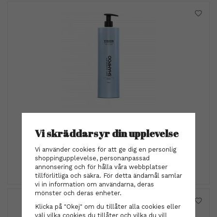
Vision haircare
Vision Haircare - Anti Dandruff Shampoo 1000ml
Vi skräddarsyr din upplevelse
469 kr
Vi använder cookies för att ge dig en personlig
shoppingupplevelse, personanpassad
INFO
annonsering och för hålla våra webbplatser
tillförlitliga och säkra. För detta ändamål samlar
vi in information om användarna, deras
mönster och deras enheter.
Klicka på "Okej" om du tillåter alla cookies eller
välj vilka cookies du tillåter och vilka du vill