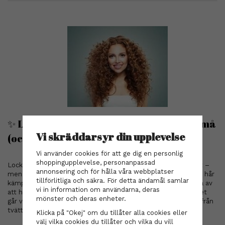
✨ Lockigt hår – så får du dina lockar att må
Vi skräddarsyr din upplevelse
(och se) sitt bästa ut
Vi använder cookies för att ge dig en personlig
shoppingupplevelse, personanpassad
Lockigt hår är fantastiskt. Det har liv, volym och personlighet –
annonsering och för hålla våra webbplatser
men det kräver också lite extra omtanke. Många med lockigt hår
tillförlitliga och säkra. För detta ändamål samlar
kämpar med friss, torrhet, odefinierade lockar eller en känsla av
vi in information om användarna, deras
att håret aldrig riktigt beter sig som man vill. I det här inlägget
mönster och deras enheter.
går vi igenom hur du tar hand om lockigt hår på bästa sätt – från
tvätt till styling.
Klicka på "Okej" om du tillåter alla cookies eller
välj vilka cookies du tillåter och vilka du vill