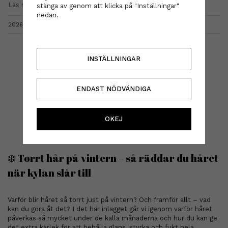
Läs mer
stänga av genom att klicka på "Inställningar"
nedan.
2026-02-17 13:08 /
av
Frisörshop.se
Kommentarer (0)
INSTÄLLNINGAR
ENDAST NÖDVÄNDIGA
OKEJ
❄️ Torrt hår på vintern – så räddar du håret
när kylan slår till
Varför blir håret så torrt just på vintern? Och framför allt – vad
kan du göra åt det? I det här inlägget går vi igenom varför håret
påverkas så mycket under de kalla månaderna och hur du kan ge
det extra kärlek för att behålla glans, styrka och fukt hela