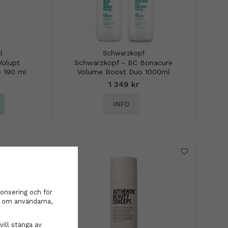
l
Schwarzkopf
Volupt
Schwarzkopf - BC Bonacure
e 190 ml
Volume Boost Duo 1000ml
1 349 kr
INFO
onsering och för
on om användarna,
vill stänga av