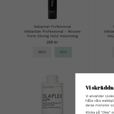
Sebastian Professional
Sebastian Professional - Mousse
Sebas
Forte Strong Hold Volumizing
Vol
Mousse 200 ml
355 kr
INFO
KÖP
Vi skrädda
Vi använder cooki
hålla våra webbpl
deras mönster oc
Klicka på "Okej" om