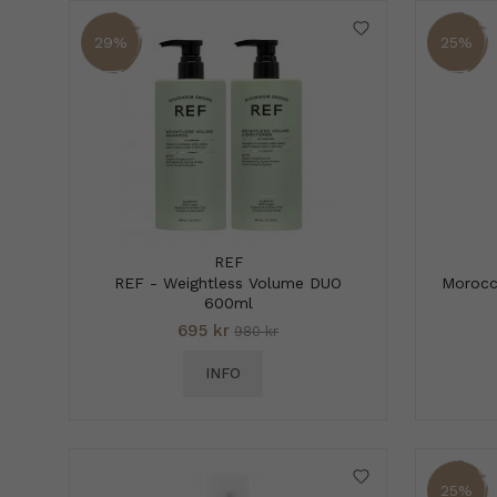
29%
25%
REF
REF - Weightless Volume DUO
Morocc
600ml
695 kr
980 kr
INFO
25%