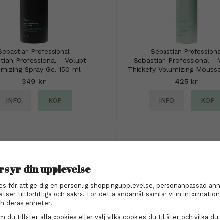
Sebastian Professional
Sebastian Professiona
tian Professional - Volupt
Sebastian Professional - 
umizing Spray Gel 150 ml
Thickefy Volumizing Mouss
349 kr
425 kr
INFO
KÖP
INFO
KÖP
rsyr din upplevelse
es för att ge dig en personlig shoppingupplevelse, personanpassad ann
atser tillförlitliga och säkra. För detta ändamål samlar vi in informati
h deras enheter.
 du tillåter alla cookies eller välj vilka cookies du tillåter och vilka du 