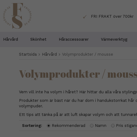
FRI FRAKT över 700kr
Hårvård
Skönhet
Håraccessoarer
Värmeverktyg
Startsida
Hårvård
Volymprodukter / mousse
Volymprodukter / mous
Vem vill inte ha volym i håret? Här hittar du alla våra styli
Produkter som är bäst när du har dom i handukstorrkat hår
volympuder.
Ett tips att tänka på är att luft skapar volym och att tunn
Sortering:
Rekommenderad
Namn
Pris stiga