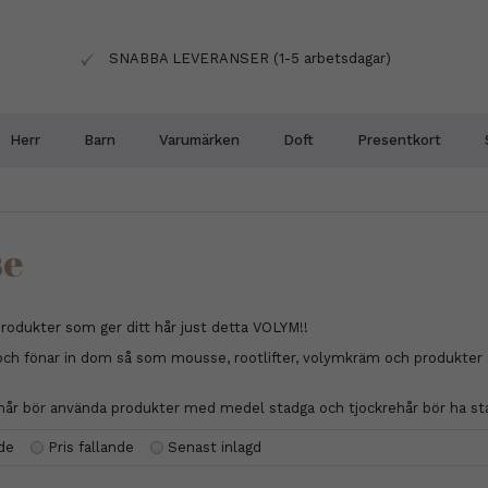
SNABBA LEVERANSER (1-5 arbetsdagar)
Herr
Barn
Varumärken
Doft
Presentkort
se
ngprodukter som ger ditt hår just detta VOLYM!!
 och fönar in dom så som mousse, rootlifter, volymkräm och produkter
arehår bör använda produkter med medel stadga och tjockrehår bör ha st
nde
Pris fallande
Senast inlagd