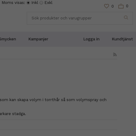
Moms visas:
Inkl
Exkl
0
0
Smycken
Kampanjer
Logga in
Kundtjänst
 som kan skapa volym i torrthår så som volymspray och
arkare stadga.