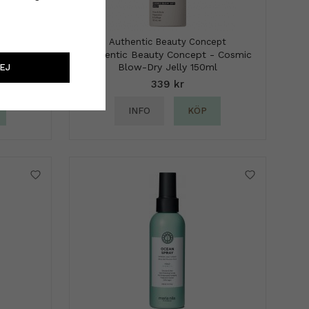
Authentic Beauty Concept
Dry Mist
Authentic Beauty Concept - Cosmic
Blow-Dry Jelly 150ml
EJ
339 kr
INFO
KÖP