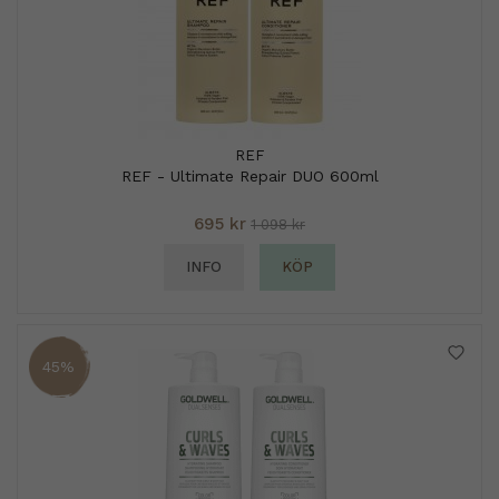
REF
REF - Ultimate Repair DUO 600ml
695 kr
1 098 kr
INFO
KÖP
45%