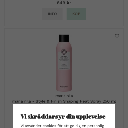
849 kr
INFO
KÖP
maria nila
maria nila - Style & Finish Shaping Heat Spray 250 ml
319 kr
Vi skräddarsyr din upplevelse
INFO
KÖP
Vi använder cookies för att ge dig en personlig