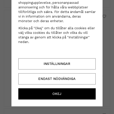
shoppingupplevelse, personanpassad
annonsering och för hålla våra webbplatser
tillförlitliga och säkra. För detta ändamål samlar
vi in information om användarna, deras
mönster och deras enheter.
Klicka på "Okej" om du tillåter alla cookies eller
välj vilka cookies du tillåter och vilka du vill
stänga av genom att klicka på "Inställningar"
nedan.
INSTÄLLNINGAR
KMS
KMS - MoistRepair Intense Restore Treatment 100ml
ENDAST NÖDVÄNDIGA
220 kr
OKEJ
INFO
KÖP