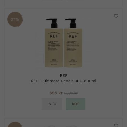
37%
REF
REF - Ultimate Repair DUO 600ml
695 kr
1 098 kr
INFO
KÖP