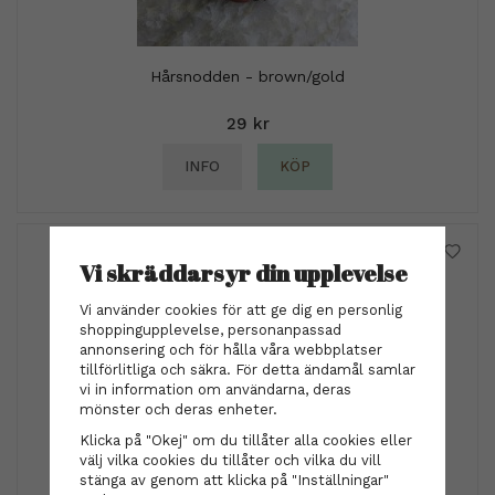
Hårsnodden - brown/gold
29 kr
INFO
KÖP
Vi skräddarsyr din upplevelse
Vi använder cookies för att ge dig en personlig
shoppingupplevelse, personanpassad
annonsering och för hålla våra webbplatser
tillförlitliga och säkra. För detta ändamål samlar
vi in information om användarna, deras
mönster och deras enheter.
Klicka på "Okej" om du tillåter alla cookies eller
välj vilka cookies du tillåter och vilka du vill
stänga av genom att klicka på "Inställningar"
Armbandssnodden - Vit mint