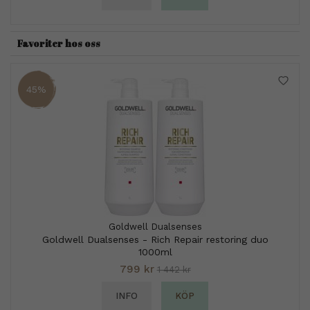
Favoriter hos oss
45%
Goldwell Dualsenses
Goldwell Dualsenses - Rich Repair restoring duo
1000ml
799 kr
1 442 kr
INFO
KÖP