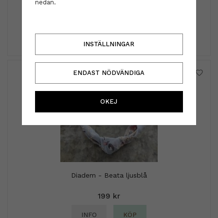
nedan.
99 kr
INFO
KÖP
INSTÄLLNINGAR
ENDAST NÖDVÄNDIGA
OKEJ
Diadem - Beata ljusblå
199 kr
INFO
KÖP