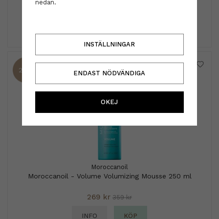
nedan.
229 kr
INFO
KÖP
INSTÄLLNINGAR
25%
ENDAST NÖDVÄNDIGA
OKEJ
Moroccanoil
Moroccanoil - Volume Volumizing Mousse 250 ml
269 kr
359 kr
INFO
KÖP