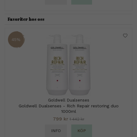
Favoriter hos oss
45%
Goldwell Dualsenses
Goldwell Dualsenses - Rich Repair restoring duo
1000ml
799 kr
1 442 kr
INFO
KÖP