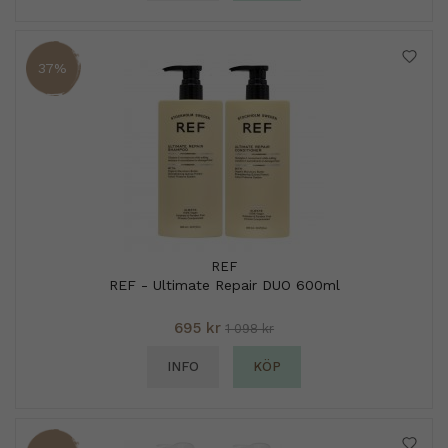
37%
REF
REF - Ultimate Repair DUO 600ml
695 kr
1 098 kr
INFO
KÖP