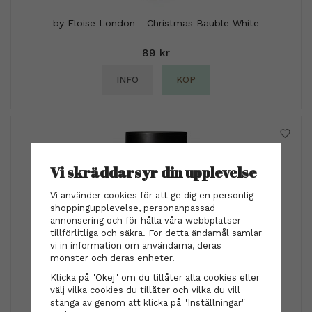
by Eloise London - Christmas Bauble White
89 kr
INFO
KÖP
Vi skräddarsyr din upplevelse
Vi använder cookies för att ge dig en personlig
shoppingupplevelse, personanpassad
annonsering och för hålla våra webbplatser
tillförlitliga och säkra. För detta ändamål samlar
vi in information om användarna, deras
mönster och deras enheter.
Klicka på "Okej" om du tillåter alla cookies eller
maria nila
välj vilka cookies du tillåter och vilka du vill
Maria Nila - Style&Finish Cleansing Powder 60 g
stänga av genom att klicka på "Inställningar"