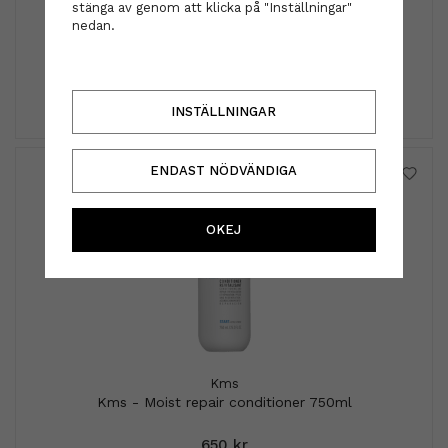
stänga av genom att klicka på "Inställningar"
Hairclip - Elise Champagne
nedan.
99 kr
INFO
KÖP
INSTÄLLNINGAR
ENDAST NÖDVÄNDIGA
OKEJ
Kms
Kms - Moist repair conditioner 750ml
650 kr