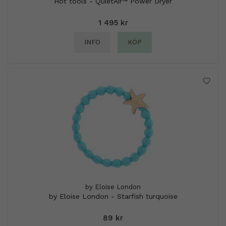
Hot tools - QuietAir™ Power Dryer
1 495 kr
INFO
KÖP
by Eloise London
by Eloise London - Starfish turquoise
89 kr