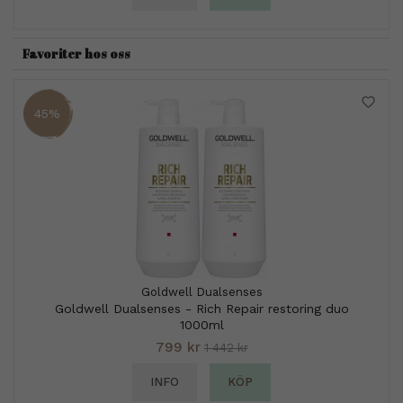
Favoriter hos oss
45%
Goldwell Dualsenses
Goldwell Dualsenses - Rich Repair restoring duo
1000ml
799 kr
1 442 kr
INFO
KÖP