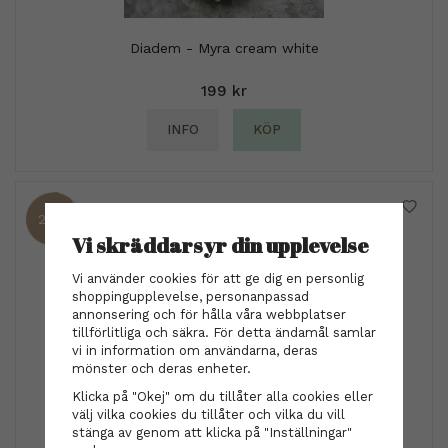
Diadem - Myra cream white
199 kr
INFO
KÖP
25%
Vi skräddarsyr din upplevelse
Vi använder cookies för att ge dig en personlig
shoppingupplevelse, personanpassad
annonsering och för hålla våra webbplatser
tillförlitliga och säkra. För detta ändamål samlar
vi in information om användarna, deras
mönster och deras enheter.
Klicka på "Okej" om du tillåter alla cookies eller
välj vilka cookies du tillåter och vilka du vill
Nõberu of Sweden
stänga av genom att klicka på "Inställningar"
Nõberu of Sweden - Thickening Volume Conditioner