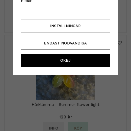
nedan.
250 ml
179 kr
239 kr
INFO
KÖP
INSTÄLLNINGAR
ENDAST NÖDVÄNDIGA
OKEJ
Hårklämma - Summer flower light
129 kr
INFO
KÖP