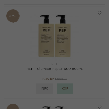
37%
REF
REF - Ultimate Repair DUO 600ml
695 kr
1 098 kr
INFO
KÖP