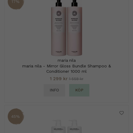
17%
maria nila
maria nila - Mirror Gloss Bundle Shampoo &
Conditioner 1000 ml
1 299 kr
1 558 kr
INFO
KÖP
45%