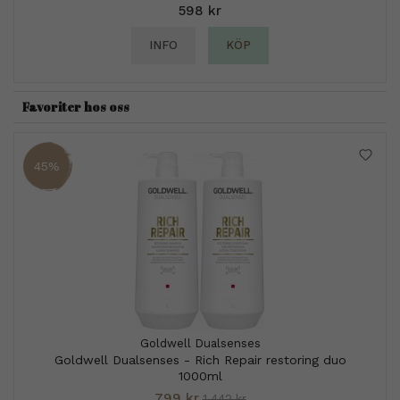
598 kr
INFO
KÖP
Favoriter hos oss
45%
Goldwell Dualsenses
Goldwell Dualsenses - Rich Repair restoring duo
1000ml
799 kr
1 442 kr