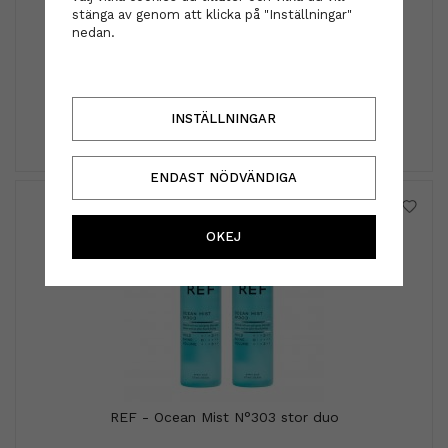
stänga av genom att klicka på "Inställningar"
by Eloise London
nedan.
by Eloise London - Silver Heart Lock Soft Pink
89 kr
INSTÄLLNINGAR
INFO
KÖP
ENDAST NÖDVÄNDIGA
OKEJ
REF - Ocean Mist N°303 stor duo