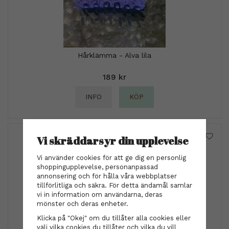
Hårklämma - Alva lila
189 kr
INFO
KÖP
Vi skräddarsyr din upplevelse
Vi använder cookies för att ge dig en personlig
shoppingupplevelse, personanpassad
annonsering och för hålla våra webbplatser
tillförlitliga och säkra. För detta ändamål samlar
vi in information om användarna, deras
mönster och deras enheter.
Klicka på "Okej" om du tillåter alla cookies eller
välj vilka cookies du tillåter och vilka du vill