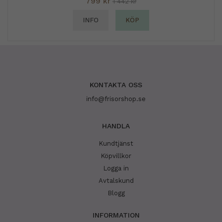
799 kr
1 442 kr
INFO
KÖP
KONTAKTA OSS
info@frisorshop.se
HANDLA
Kundtjänst
Köpvillkor
Logga in
Avtalskund
Blogg
INFORMATION