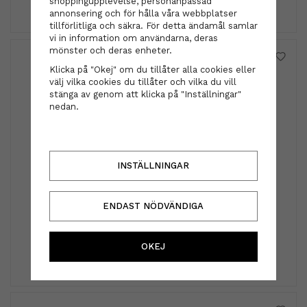
shoppingupplevelse, personanpassad
INFO
KÖP
annonsering och för hålla våra webbplatser
tillförlitliga och säkra. För detta ändamål samlar
vi in information om användarna, deras
mönster och deras enheter.
Klicka på "Okej" om du tillåter alla cookies eller
välj vilka cookies du tillåter och vilka du vill
stänga av genom att klicka på "Inställningar"
nedan.
INSTÄLLNINGAR
Labubu hårklämma - xl rosa
ENDAST NÖDVÄNDIGA
179 kr
OKEJ
INFO
KÖP