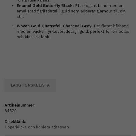
romantisk känsla.
Enamel Gold Butterfly Black:
Ett elegant band med en
emaljerad fjärilsdetalj i guld som adderar glamour till din
stil.
Woven Gold Quatrefoil Charcoal Grey:
Ett flätat hårband
med en vacker fyrklöversdetalj i guld, perfekt för en tidlös
och klassisk look.
LÄGG I ÖNSKELISTA
Artikelnummer:
84329
Direktlänk:
Högerklicka och kopiera adressen