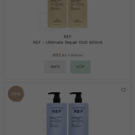
REF
REF - Ultimate Repair DUO 600ml
695 kr
1 098 kr
INFO
KÖP
29%