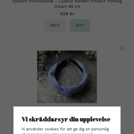
System Professional - LuxeOil Keratin Protect Priming
Cream 95 ml
439 kr
INFO
KÖP
Diadem - Madicken klarblå
Vi skräddarsyr din upplevelse
199 kr
Vi använder cookies för att ge dig en personlig