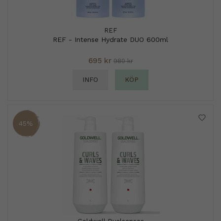
REF
REF - Intense Hydrate DUO 600ml
695 kr
980 kr
INFO
KÖP
45%