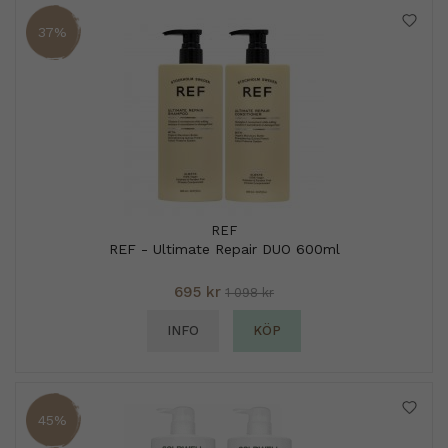
37%
REF
REF - Ultimate Repair DUO 600ml
695 kr
1 098 kr
INFO
KÖP
45%