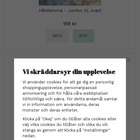
Hårklämma - Jumbo XL svart
159 kr
INFO
KÖP
Vi skräddarsyr din upplevelse
Vi använder cookies för att ge dig en personlig
shoppingupplevelse, personanpassad
annonsering och för hålla våra webbplatser
tillförlitliga och säkra. För detta ändamål samlar
vi in information om användarna, deras
mönster och deras enheter.
Klicka på "Okej" om du tillåter alla cookies eller
välj vilka cookies du tillåter och vilka du vill
Hårsnodden - Dusty ivory
stänga av genom att klicka på "Inställningar"
nedan.
29 kr