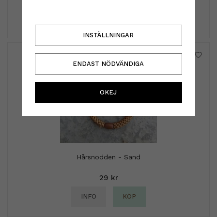
INFO
KÖP
INSTÄLLNINGAR
ENDAST NÖDVÄNDIGA
OKEJ
Hårsnodden - Sand
29 kr
INFO
KÖP