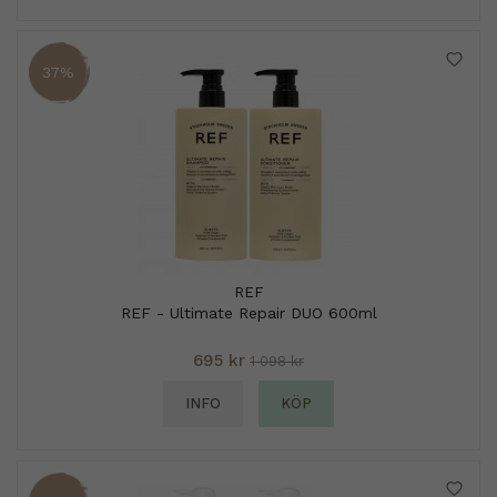
37%
REF
REF - Ultimate Repair DUO 600ml
695 kr
1 098 kr
INFO
KÖP