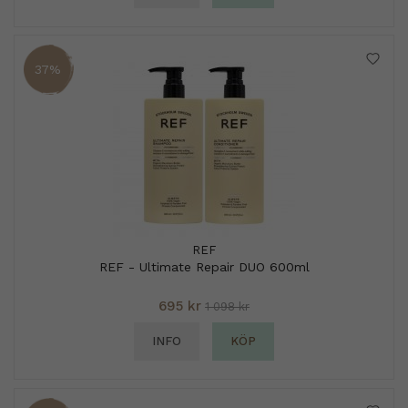
37%
REF
REF - Ultimate Repair DUO 600ml
695 kr
1 098 kr
INFO
KÖP