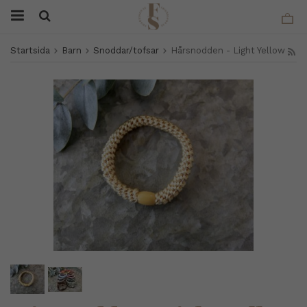
Startsida
Barn
Snoddar/tofsar
Hårsnodden - Light Yellow