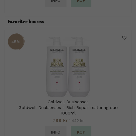
INFO
KÖP
Favoriter hos oss
45%
Goldwell Dualsenses
Goldwell Dualsenses - Rich Repair restoring duo
1000ml
799 kr
1 442 kr
INFO
KÖP