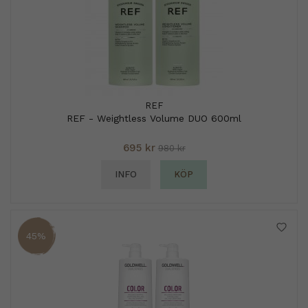
REF
REF - Weightless Volume DUO 600ml
695 kr
980 kr
INFO
KÖP
45%