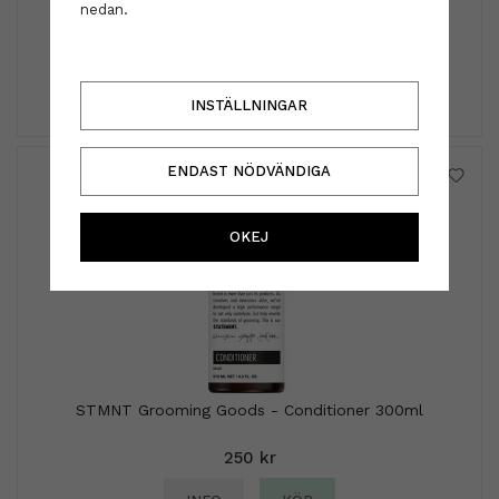
nedan.
89 kr
INFO
KÖP
INSTÄLLNINGAR
ENDAST NÖDVÄNDIGA
OKEJ
STMNT Grooming Goods - Conditioner 300ml
250 kr