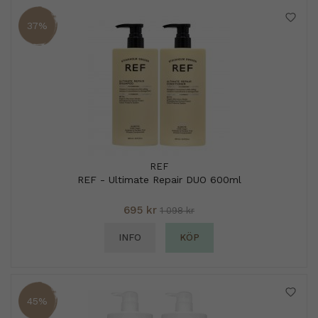
37%
REF
REF - Ultimate Repair DUO 600ml
695 kr
1 098 kr
INFO
KÖP
45%