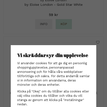
by Eloise London
by Eloise London - Gold Star White
59 kr
INFO
KÖP
Vi skräddarsyr din upplevelse
Vi använder cookies för att ge dig en personlig
shoppingupplevelse, personanpassad
annonsering och för hålla våra webbplatser
tillförlitliga och säkra. För detta ändamål samlar
vi in information om användarna, deras
mönster och deras enheter.
Klicka på "Okej" om du tillåter alla cookies eller
Ghd Dramatic ending ( Smooth & Finish Serum ) 30ml
välj vilka cookies du tillåter och vilka du vill
stänga av genom att klicka på "Inställningar"
269 kr
nedan.