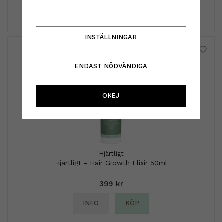
INFO
KÖP
INSTÄLLNINGAR
ENDAST NÖDVÄNDIGA
OKEJ
Hjärtligt
Hjärtligt - Hair Growth Elixir 50ml
399 kr
INFO
KÖP