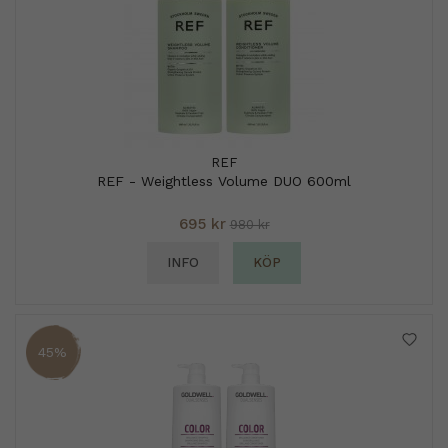
REF
REF - Weightless Volume DUO 600ml
695 kr
980 kr
INFO
KÖP
45%