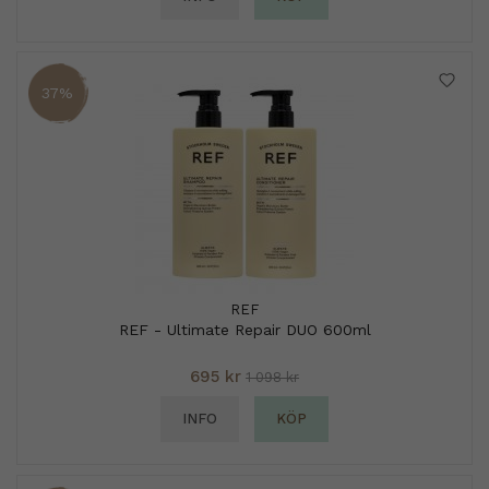
37%
REF
REF - Ultimate Repair DUO 600ml
695 kr
1 098 kr
INFO
KÖP