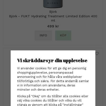
Björk
Björk - FUKT Hydrating Treatment Limited Edition 400
ml
499 kr
INFO
KÖP
Vi skräddarsyr din upplevelse
Vi använder cookies för att ge dig en personlig
shoppingupplevelse, personanpassad
annonsering och för hålla våra webbplatser
tillförlitliga och säkra. För detta ändamål samlar
vi in information om användarna, deras
mönster och deras enheter.
Klicka på "Okej" om du tillåter alla cookies eller
välj vilka cookies du tillåter och vilka du vill
Hårsnodden - Missoni rosa guld
stänga av genom att klicka på "Inställningar"