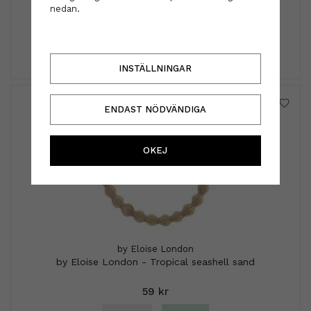
nedan.
29 kr
INFO
KÖP
INSTÄLLNINGAR
ENDAST NÖDVÄNDIGA
OKEJ
by Eloise London
by Eloise London - Tropical seashell sand
59 kr