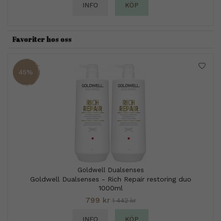
INFO
KÖP
Favoriter hos oss
45%
Goldwell Dualsenses
Goldwell Dualsenses - Rich Repair restoring duo
1000ml
799 kr
1 442 kr
INFO
KÖP