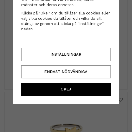
mönster och deras enheter.
Klicka på "Okej" om du tillåter alla cookies eller
välj vilka cookies du tillåter och vilka du vill
stänga av genom att klicka på "Inställningar"
nedan.
Kms
Kms - Hairstay Anti-humidity seal 150ml
INSTÄLLNINGAR
290 kr
ENDAST NÖDVÄNDIGA
INFO
KÖP
OKEJ