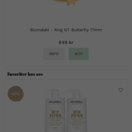
Blomdahl - Ring GT Butterfly 17mm
849 kr
INFO
KÖP
Favoriter hos oss
45%