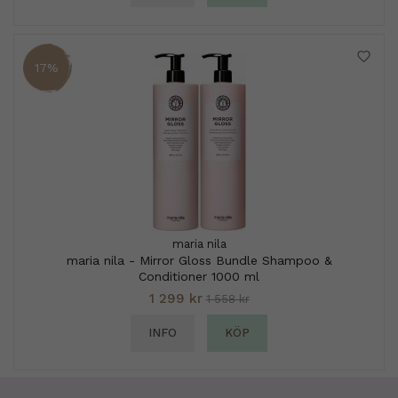
17%
maria nila
maria nila - Mirror Gloss Bundle Shampoo &
Conditioner 1000 ml
1 299 kr
1 558 kr
INFO
KÖP