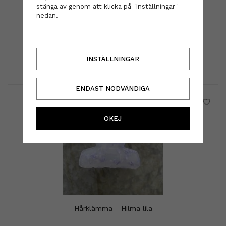
stänga av genom att klicka på "Inställningar"
nedan.
Diadem - Dolly grå
199 kr
INSTÄLLNINGAR
INFO
KÖP
ENDAST NÖDVÄNDIGA
OKEJ
Hårklämma - Hilma lila