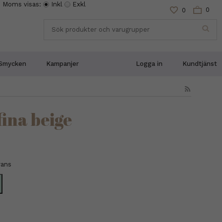
Moms visas:
Inkl
Exkl
0
0
Smycken
Kampanjer
Logga in
Kundtjänst
fina beige
rans