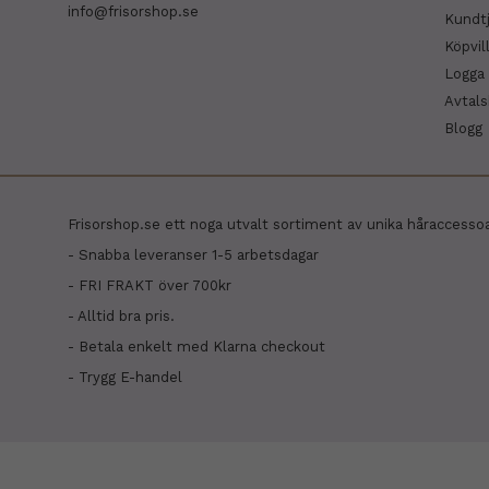
info@frisorshop.se
Kundt
Köpvil
Logga 
Avtal
Blogg
Frisorshop.se ett noga utvalt sortiment av unika håraccesso
- Snabba leveranser 1-5 arbetsdagar
- FRI FRAKT över 700kr
- Alltid bra pris.
- Betala enkelt med Klarna checkout
- Trygg E-handel