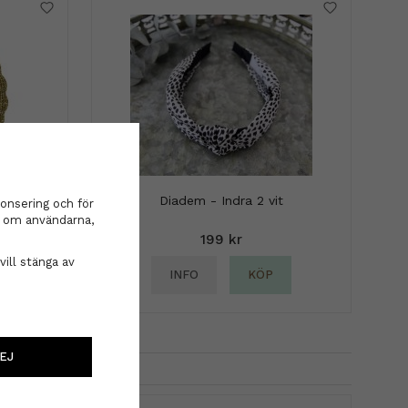
Diadem - Indra 2 vit
onsering och för
ic Gold
on om användarna,
199 kr
vill stänga av
INFO
KÖP
EJ