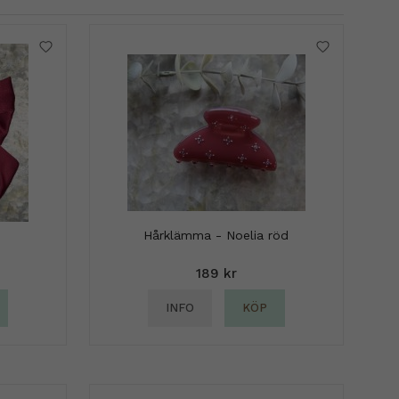
Hårklämma - Noelia röd
189 kr
INFO
KÖP