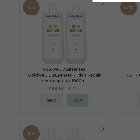
45%
37%
Goldwell Dualsenses
Goldwell Dualsenses - Rich Repair
REF - 
restoring duo 1000ml
799 kr
1 442 kr
INFO
KÖP
45%