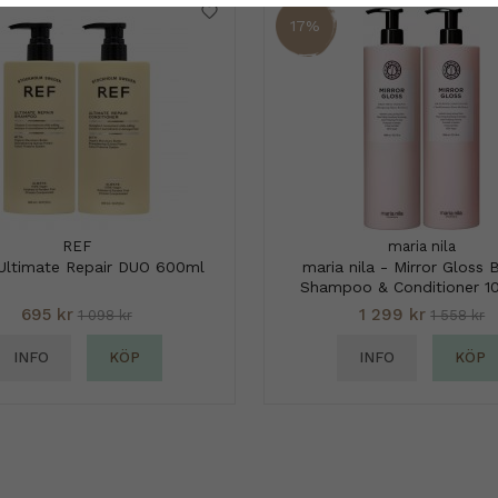
17%
REF
maria nila
Ultimate Repair DUO 600ml
maria nila - Mirror Gloss 
Shampoo & Conditioner 1
695 kr
1 299 kr
1 098 kr
1 558 kr
INFO
KÖP
INFO
KÖP