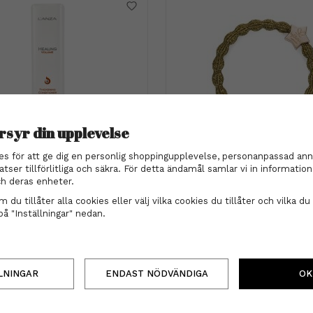
rsyr din upplevelse
Lanza
by Eloise London
es för att ge dig en personlig shoppingupplevelse, personanpassad ann
 Healing Volume Conditioner
by Eloise London - Metall
atser tillförlitliga och säkra. För detta ändamål samlar vi in informati
250 ml
Star Olive Green
h deras enheter.
289 kr
59 kr
 du tillåter alla cookies eller välj vilka cookies du tillåter och vilka du 
på "Inställningar" nedan.
INFO
KÖP
INFO
KÖP
LNINGAR
ENDAST NÖDVÄNDIGA
OK