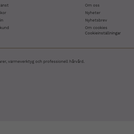
jänst
Om oss
lkor
Nyheter
in
Nyhetsbrev
skund
Om cookies
Cookieinställningar
arer, värmeverktyg och professionell hårvård.