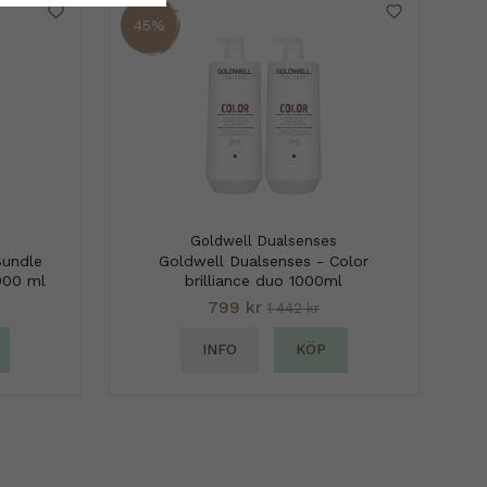
45%
Goldwell Dualsenses
Bundle
Goldwell Dualsenses - Color
000 ml
brilliance duo 1000ml
799 kr
1 442 kr
INFO
KÖP