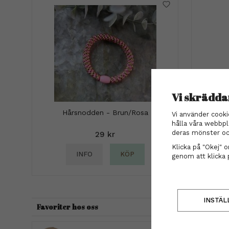
Vi skrädda
Hårsnodden - Brun/Rosa
Vi använder cooki
Lanza -
hålla våra webbpl
deras mönster oc
29 kr
Klicka på "Okej" om
INFO
KÖP
genom att klicka 
INSTÄL
Favoriter hos oss