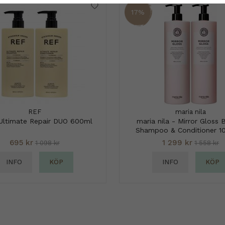
17%
REF
maria nila
Ultimate Repair DUO 600ml
maria nila - Mirror Gloss 
Shampoo & Conditioner 1
695 kr
1 299 kr
1 098 kr
1 558 kr
INFO
KÖP
INFO
KÖP