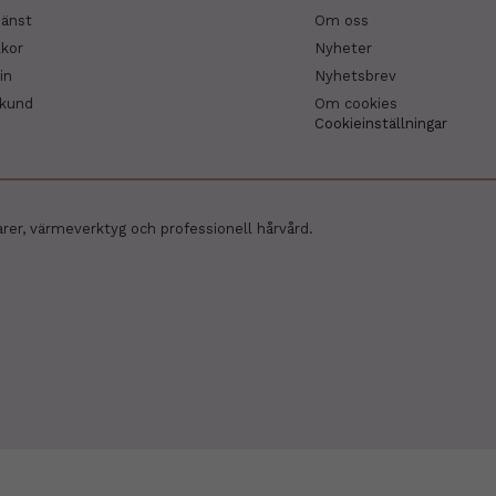
jänst
Om oss
lkor
Nyheter
in
Nyhetsbrev
skund
Om cookies
Cookieinställningar
arer, värmeverktyg och professionell hårvård.