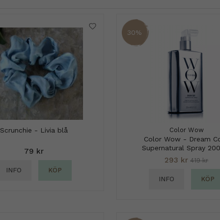
30%
Scrunchie - Livia blå
Color Wow
Color Wow - Dream C
Supernatural Spray 20
79 kr
293 kr
419 kr
INFO
KÖP
INFO
KÖP