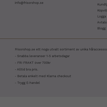
info@frisorshop.se
Kundt
Köpvil
Logga 
Avtal
Blogg
Frisorshop.se ett noga utvalt sortiment av unika håraccesso
- Snabba leveranser 1-5 arbetsdagar
- FRI FRAKT över 700kr
- Alltid bra pris.
- Betala enkelt med Klarna checkout
- Trygg E-handel