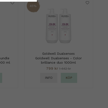
45%
Goldwell Dualsenses
Bundle
Goldwell Dualsenses - Color
000 ml
brilliance duo 1000ml
799 kr
1 442 kr
INFO
KÖP