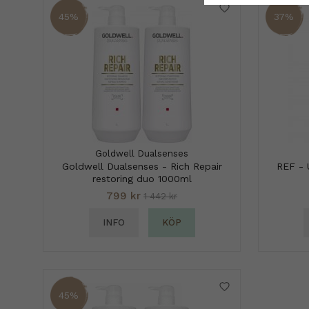
45%
37%
Goldwell Dualsenses
Goldwell Dualsenses - Rich Repair
REF - 
restoring duo 1000ml
799 kr
1 442 kr
INFO
KÖP
45%