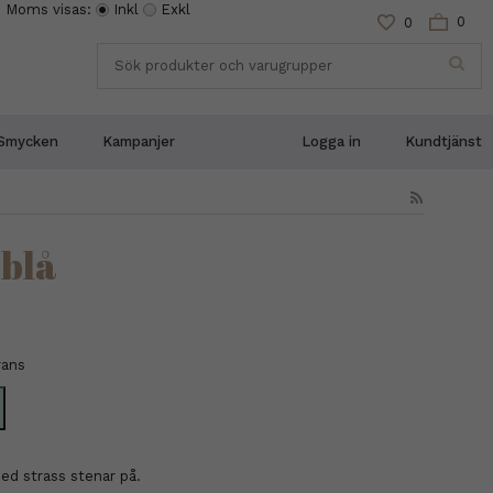
Moms visas:
Inkl
Exkl
0
0
Smycken
Kampanjer
Logga in
Kundtjänst
 blå
rans
med strass stenar på.