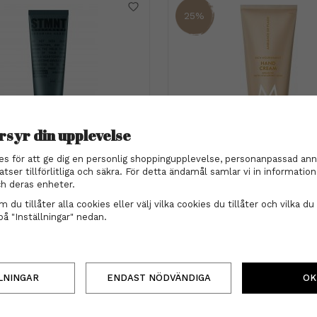
25%
rsyr din upplevelse
T grooming goods - Curl
Moroccanoil
es för att ge dig en personlig shoppingupplevelse, personanpassad ann
cream 150ml
Moroccanoil Body Collect
atser tillförlitliga och säkra. För detta ändamål samlar vi in informati
Hand Cream Ambiance de P
h deras enheter.
269 kr
ml
119 kr
159 kr
 du tillåter alla cookies eller välj vilka cookies du tillåter och vilka du 
INFO
KÖP
på "Inställningar" nedan.
INFO
KÖP
LNINGAR
ENDAST NÖDVÄNDIGA
OK