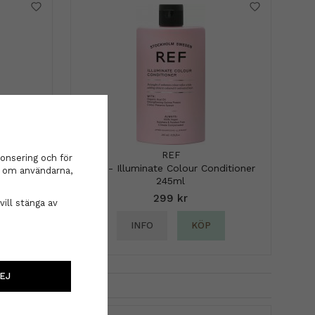
REF
onsering och för
ion -
REF - Illuminate Colour Conditioner
on om användarna,
lage 40
245ml
299 kr
vill stänga av
INFO
KÖP
EJ