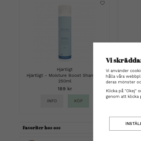
Vi skrädda
Hjärtligt
STMN
Vi använder cooki
Hjärtligt - Moisture Boost Shampoo
hålla våra webbpl
250ml
deras mönster oc
189 kr
Klicka på "Okej" om
genom att klicka 
INFO
KÖP
INSTÄL
Favoriter hos oss