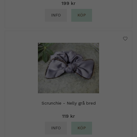
199 kr
INFO
KÖP
Scrunchie - Nelly grå bred
119 kr
INFO
KÖP