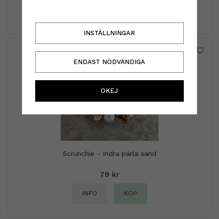
INFO
KÖP
INSTÄLLNINGAR
ENDAST NÖDVÄNDIGA
OKEJ
Scrunchie - Indra pärla sand
79 kr
INFO
KÖP