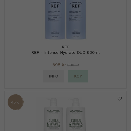
REF
REF - Intense Hydrate DUO 600ml
695 kr
980 kr
INFO
KÖP
45%