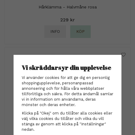
Hårklämma - Halvmåne rosa
229 kr
INFO
KÖP
Vi skräddarsyr din upplevelse
Vi använder cookies för att ge dig en personlig
shoppingupplevelse, personanpassad
annonsering och för hålla våra webbplatser
tillförlitliga och säkra. För detta ändamål samlar
vi in information om användarna, deras
mönster och deras enheter.
Klicka på "Okej" om du tillåter alla cookies eller
Blomdahl - Ring GT Bezel 18mm, Aquamarine
välj vilka cookies du tillåter och vilka du vill
stänga av genom att klicka på "Inställningar"
nedan.
849 kr