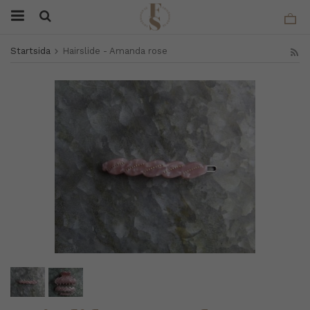
Startsida
Hairslide - Amanda rose