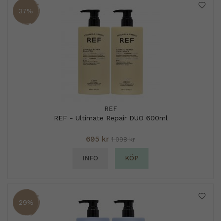
37%
REF
REF - Ultimate Repair DUO 600ml
695 kr
1 098 kr
INFO
KÖP
29%