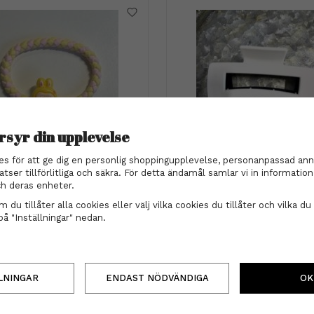
rsyr din upplevelse
es för att ge dig en personlig shoppingupplevelse, personanpassad ann
abubu hårsnodd - Gul
Hårklämma - Dubbe
atser tillförlitliga och säkra. För detta ändamål samlar vi in informati
h deras enheter.
89 kr
159 kr
 du tillåter alla cookies eller välj vilka cookies du tillåter och vilka du 
på "Inställningar" nedan.
INFO
KÖP
INFO
KÖP
LNINGAR
ENDAST NÖDVÄNDIGA
OK