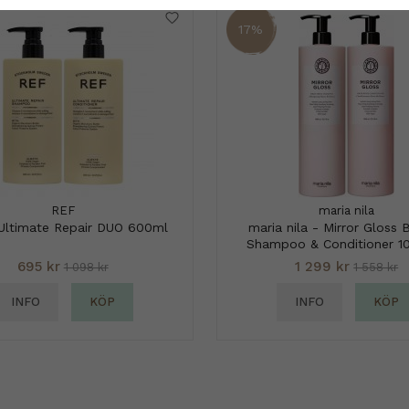
17%
REF
maria nila
Ultimate Repair DUO 600ml
maria nila - Mirror Gloss 
Shampoo & Conditioner 1
695 kr
1 299 kr
1 098 kr
1 558 kr
INFO
KÖP
INFO
KÖP