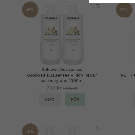
45%
37%
Goldwell Dualsenses
Goldwell Dualsenses - Rich Repair
REF - 
restoring duo 1000ml
799 kr
1 442 kr
INFO
KÖP
45%