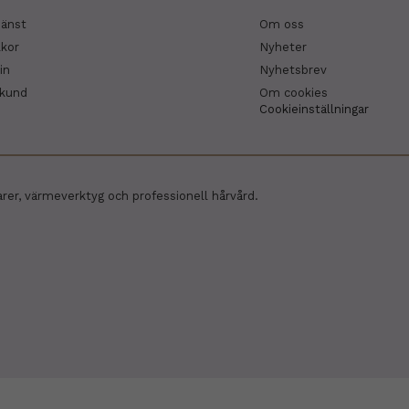
jänst
Om oss
lkor
Nyheter
in
Nyhetsbrev
skund
Om cookies
Cookieinställningar
arer, värmeverktyg och professionell hårvård.