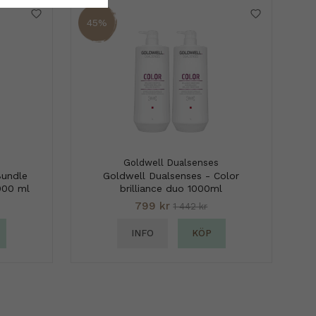
45%
Goldwell Dualsenses
Bundle
Goldwell Dualsenses - Color
000 ml
brilliance duo 1000ml
799 kr
1 442 kr
INFO
KÖP