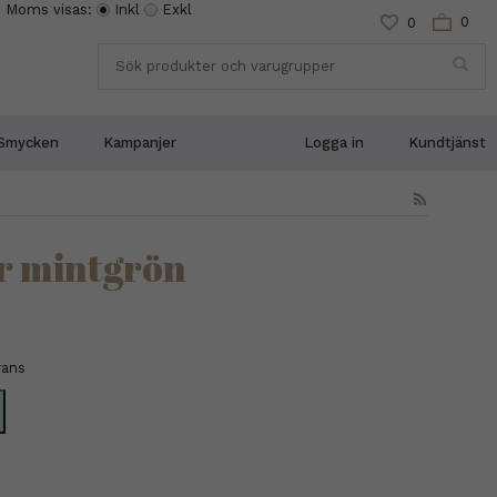
Moms visas:
Inkl
Exkl
0
0
Smycken
Kampanjer
Logga in
Kundtjänst
r mintgrön
rans