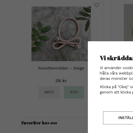
Vi skrädda
Vi använder cooki
Rosettsnodden - Beige
L
hålla våra webbpl
deras mönster oc
39 kr
Klicka på "Okej" om
genom att klicka 
INFO
KÖP
INSTÄL
Favoriter hos oss