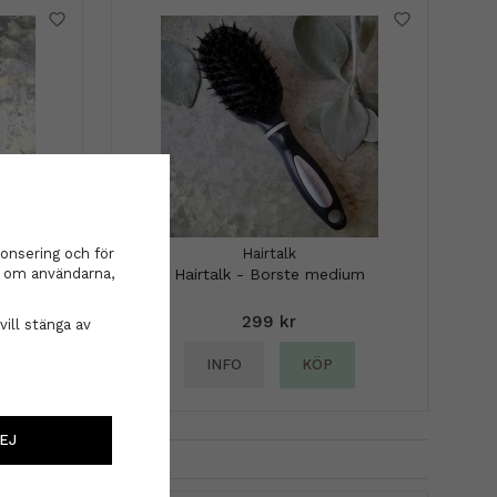
onsering och för
l
Hairtalk
on om användarna,
Hairtalk - Borste medium
299 kr
vill stänga av
INFO
KÖP
EJ