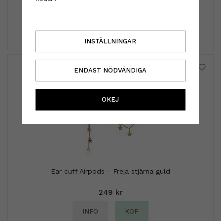
59 kr
INFO
KÖP
INSTÄLLNINGAR
ENDAST NÖDVÄNDIGA
OKEJ
Ear cuff Airpods - Freja stjärna guld
249 kr
INFO
KÖP