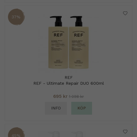
37%
REF
REF - Ultimate Repair DUO 600ml
695 kr
1 098 kr
INFO
KÖP
45%