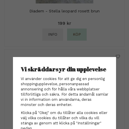
Diadem - Stella leopard rosett brun
199 kr
INFO
KÖP
Vi skräddarsyr din upplevelse
Vi använder cookies för att ge dig en personlig
shoppingupplevelse, personanpassad
annonsering och för hålla våra webbplatser
tillförlitliga och säkra. För detta ändamål samlar
vi in information om användarna, deras
mönster och deras enheter.
Klicka på "Okej" om du tillåter alla cookies eller
by Eloise London
välj vilka cookies du tillåter och vilka du vill
by Eloise London - Metallic Gold Heart Berries
stänga av genom att klicka på "Inställningar"
nedan.