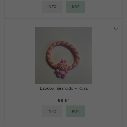
INFO
KÖP
Labubu hårsnodd - Rosa
89 kr
INFO
KÖP