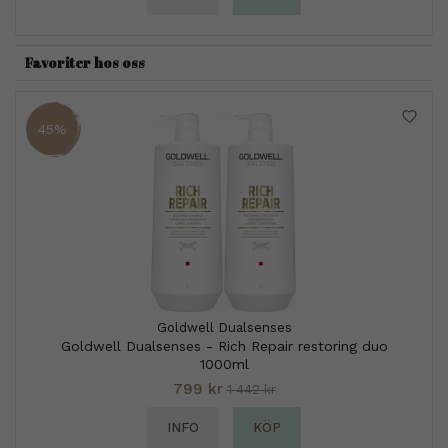
Favoriter hos oss
45%
Goldwell Dualsenses
Goldwell Dualsenses - Rich Repair restoring duo
1000ml
799 kr
1 442 kr
INFO
KÖP