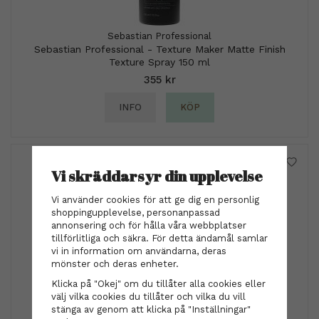
Sebastian Professional
Sebastian Professional - Texture Maker Matte Finish
Texture Spray 150 ml
355 kr
INFO
KÖP
Vi skräddarsyr din upplevelse
Vi använder cookies för att ge dig en personlig
shoppingupplevelse, personanpassad
annonsering och för hålla våra webbplatser
tillförlitliga och säkra. För detta ändamål samlar
vi in information om användarna, deras
mönster och deras enheter.
Klicka på "Okej" om du tillåter alla cookies eller
välj vilka cookies du tillåter och vilka du vill
stänga av genom att klicka på "Inställningar"
Hårklämma - Camilla guld