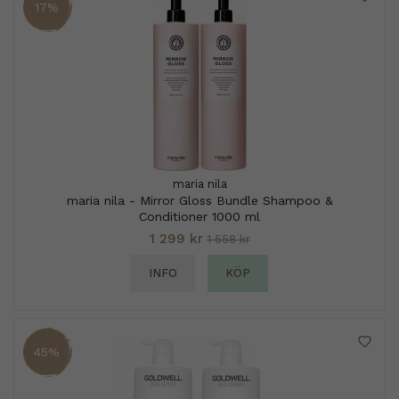
17%
maria nila
maria nila - Mirror Gloss Bundle Shampoo &
Conditioner 1000 ml
1 299 kr
1 558 kr
INFO
KÖP
45%