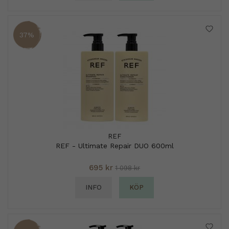
37%
REF
REF - Ultimate Repair DUO 600ml
695 kr
1 098 kr
INFO
KÖP