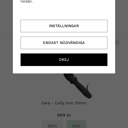
nedan.
159 kr
INFO
KÖP
INSTÄLLNINGAR
ENDAST NÖDVÄNDIGA
OKEJ
Cera - Curly Iron 25mm
699 kr
INFO
KÖP