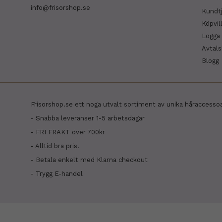
info@frisorshop.se
Kundt
Köpvil
Logga 
Avtal
Blogg
Frisorshop.se ett noga utvalt sortiment av unika håraccesso
- Snabba leveranser 1-5 arbetsdagar
- FRI FRAKT över 700kr
- Alltid bra pris.
- Betala enkelt med Klarna checkout
- Trygg E-handel