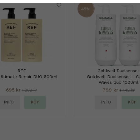
45%
REF
Goldwell Dualsenses
Ultimate Repair DUO 600ml
Goldwell Dualsenses - Cu
Waves duo 1000ml
695 kr
799 kr
1 098 kr
1 442 kr
INFO
KÖP
INFO
KÖP