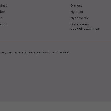
jänst
Om oss
lkor
Nyheter
in
Nyhetsbrev
skund
Om cookies
Cookieinställningar
arer, värmeverktyg och professionell hårvård.