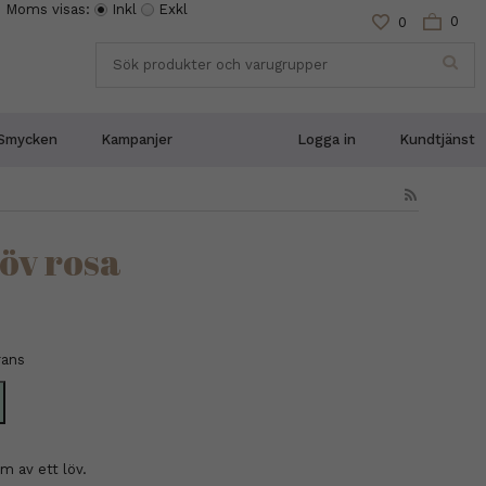
Moms visas:
Inkl
Exkl
0
0
Smycken
Kampanjer
Logga in
Kundtjänst
öv rosa
rans
m av ett löv.