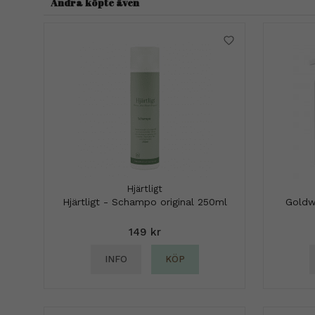
Andra köpte även
Hjärtligt
Hjärtligt - Schampo original 250ml
Goldw
149 kr
INFO
KÖP