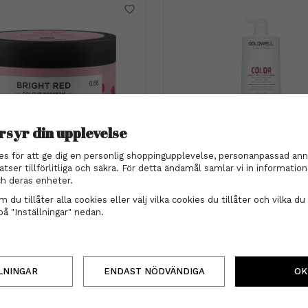
rsyr din upplevelse
maria nila
Goldwell Dualsenses
es för att ge dig en personlig shoppingupplevelse, personanpassad ann
Nila - Colour Refresh Non-
Goldwell dualsenses - C
atser tillförlitliga och säkra. För detta ändamål samlar vi in informati
nent Colour Masque 0.66
brilliance conditioner 1
h deras enheter.
Bright Red 100ml
189 kr
934 kr
 du tillåter alla cookies eller välj vilka cookies du tillåter och vilka du 
på "Inställningar" nedan.
INFO
KÖP
INFO
KÖP
LNINGAR
ENDAST NÖDVÄNDIGA
OK