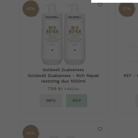
45%
37%
Goldwell Dualsenses
Goldwell Dualsenses - Rich Repair
REF - 
restoring duo 1000ml
799 kr
1 442 kr
INFO
KÖP
45%