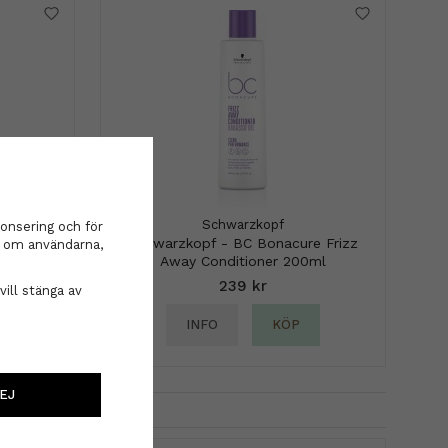
Schwarzkopf
onsering och för
olor
Schwarzkopf - BC Bonacure Frizz
on om användarna,
000ml
Away Conditioner 200ml
239 kr
vill stänga av
INFO
KÖP
EJ