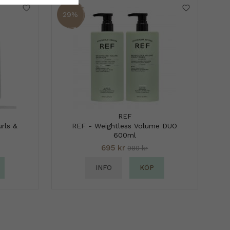
29%
REF
rls &
REF - Weightless Volume DUO
600ml
695 kr
980 kr
INFO
KÖP