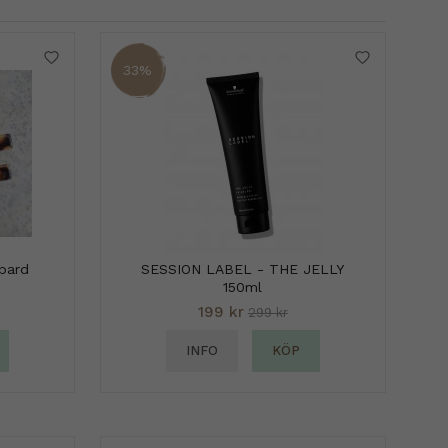
33%
opard
SESSION LABEL - THE JELLY
150ml
199 kr
299 kr
INFO
KÖP