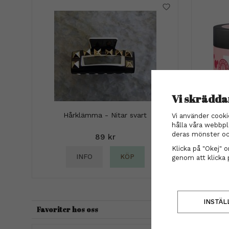
Vi skrädda
Hårklämma - Nitar svart
Vi använder cooki
Maria 
hålla våra webbpl
Perma
deras mönster oc
89 kr
Klicka på "Okej" om
INFO
KÖP
genom att klicka 
INSTÄL
Favoriter hos oss