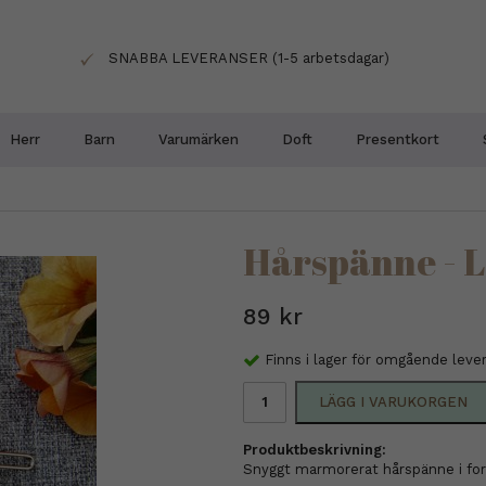
SNABBA LEVERANSER (1-5 arbetsdagar)
Herr
Barn
Varumärken
Doft
Presentkort
Hårspänne - L
89 kr
Finns i lager för omgående leve
LÄGG I VARUKORGEN
Produktbeskrivning:
Snyggt marmorerat hårspänne i for