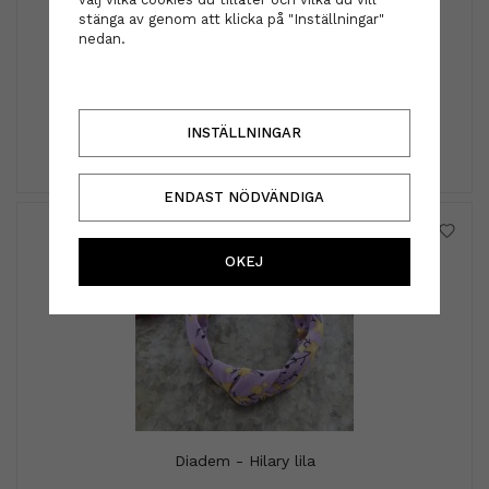
stänga av genom att klicka på "Inställningar"
nedan.
STHLM Fragrance supplier - AROMA DIFFUSER
1 200 kr
INSTÄLLNINGAR
INFO
KÖP
ENDAST NÖDVÄNDIGA
OKEJ
Diadem - Hilary lila