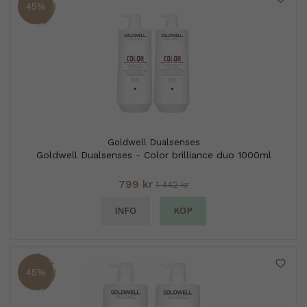
45%
Goldwell Dualsenses
Goldwell Dualsenses - Color brilliance duo 1000ml
799 kr
1 442 kr
INFO
KÖP
45%