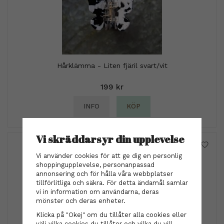
Hårklämma - Liten fjäril svart/vit
199 kr
INFO
KÖP
Vi skräddarsyr din upplevelse
Vi använder cookies för att ge dig en personlig
shoppingupplevelse, personanpassad
annonsering och för hålla våra webbplatser
tillförlitliga och säkra. För detta ändamål samlar
vi in information om användarna, deras
mönster och deras enheter.
Klicka på "Okej" om du tillåter alla cookies eller
välj vilka cookies du tillåter och vilka du vill