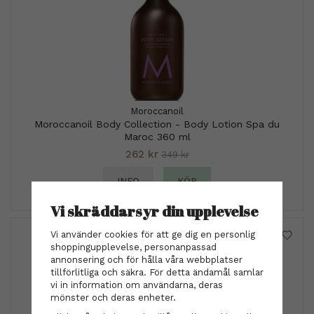
Moroccanoil
Moroccanoil Body Collection - Body Lotion Spa du
Maroc 360 ml
262 kr
349 kr
INFO
KÖP
Vi skräddarsyr din upplevelse
Vi använder cookies för att ge dig en personlig
shoppingupplevelse, personanpassad
annonsering och för hålla våra webbplatser
tillförlitliga och säkra. För detta ändamål samlar
vi in information om användarna, deras
mönster och deras enheter.