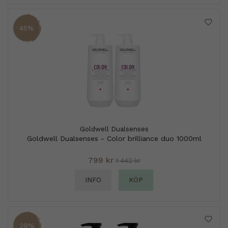
45%
Goldwell Dualsenses
Goldwell Dualsenses - Color brilliance duo 1000ml
799 kr
1 442 kr
INFO
KÖP
29%