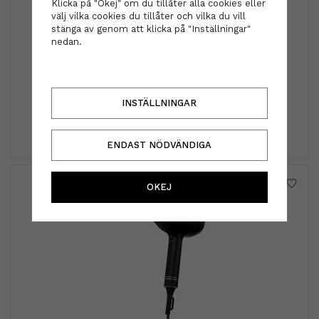
Klicka på "Okej" om du tillåter alla cookies eller
välj vilka cookies du tillåter och vilka du vill
stänga av genom att klicka på "Inställningar"
nedan.
Hårsnodden - Korall / grey
29 kr
INSTÄLLNINGAR
INFO
KÖP
ENDAST NÖDVÄNDIGA
OKEJ