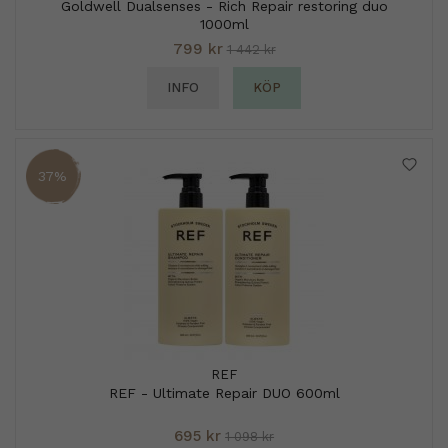
Goldwell Dualsenses - Rich Repair restoring duo
1000ml
799 kr
1 442 kr
INFO
KÖP
37%
REF
REF - Ultimate Repair DUO 600ml
695 kr
1 098 kr