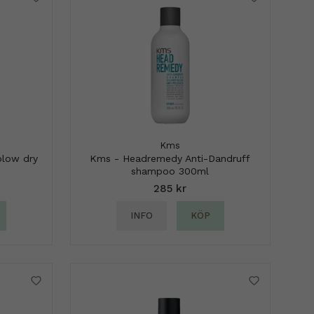
Kms
blow dry
Kms - Headremedy Anti-Dandruff
shampoo 300ml
285 kr
INFO
KÖP