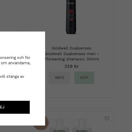
Goldwell Dualsenses
De-Frizz
Goldwell Dualsenses men -
onsering och för
Thickening shampoo 300ml
on om användarna,
229 kr
vill stänga av
INFO
KÖP
EJ
45%