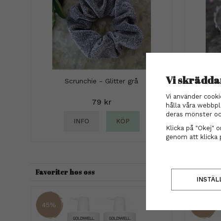
Vi skrädda
Scrunchie - Glitter grå
Vi använder cooki
79 kr
hålla våra webbpl
deras mönster oc
INFO
KÖP
Klicka på "Okej" om
genom att klicka 
Favoriter hos oss
INSTÄL
45%
37%