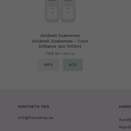
Goldwell Dualsenses
Goldwell Dualsenses - Color
brilliance duo 1000ml
799 kr
1 442 kr
INFO
KÖP
KONTAKTA OSS
HAND
info@frisorshop.se
Kundt
Köpvil