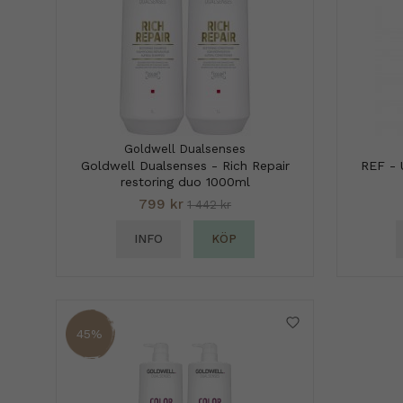
Goldwell Dualsenses
Goldwell Dualsenses - Rich Repair
REF - 
restoring duo 1000ml
799 kr
1 442 kr
INFO
KÖP
45%