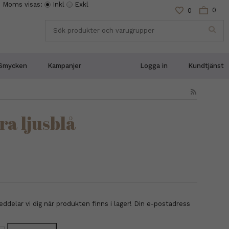
Moms visas:
Inkl
Exkl
0
0
Smycken
Kampanjer
Logga in
Kundtjänst
ra ljusblå
delar vi dig när produkten finns i lager! Din e-postadress