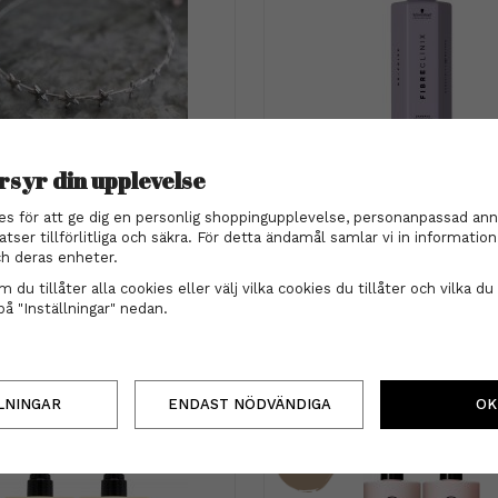
rsyr din upplevelse
Diadem - Star silver
Schwarzkopf
Schwarzkopf - Fibre Clinix 
es för att ge dig en personlig shoppingupplevelse, personanpassad ann
Shampoo 300 ml
199 kr
atser tillförlitliga och säkra. För detta ändamål samlar vi in informati
285 kr
h deras enheter.
INFO
KÖP
 du tillåter alla cookies eller välj vilka cookies du tillåter och vilka du 
INFO
KÖP
på "Inställningar" nedan.
LNINGAR
ENDAST NÖDVÄNDIGA
OK
17%