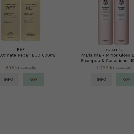
REF
maria nila
Ultimate Repair DUO 600ml
maria nila - Mirror Gloss 
Shampoo & Conditioner 1
695 kr
1 299 kr
1 098 kr
1 558 kr
INFO
KÖP
INFO
KÖP