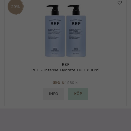
29%
REF
REF - Intense Hydrate DUO 600ml
695 kr
980 kr
INFO
KÖP