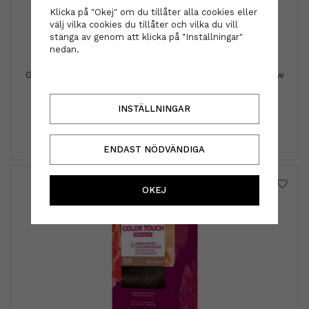
Klicka på "Okej" om du tillåter alla cookies eller
välj vilka cookies du tillåter och vilka du vill
stänga av genom att klicka på "Inställningar"
nedan.
Goldwell Dualsenses
Goldwell Dualsenses - Blondes & highlights anti-yellow
shampoo 250ml
229 kr
INSTÄLLNINGAR
INFO
KÖP
ENDAST NÖDVÄNDIGA
OKEJ