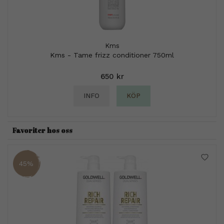
Kms
Kms - Tame frizz conditioner 750ml
650 kr
INFO
KÖP
Favoriter hos oss
45%