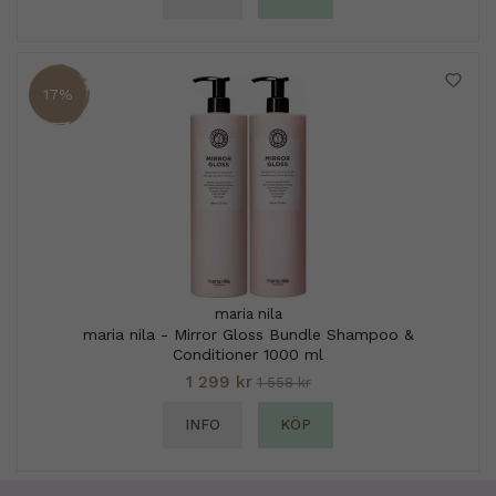
17%
maria nila
maria nila - Mirror Gloss Bundle Shampoo &
Conditioner 1000 ml
1 299 kr
1 558 kr
INFO
KÖP