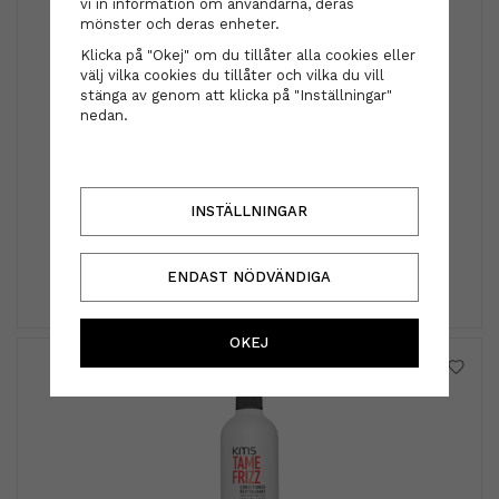
vi in information om användarna, deras
mönster och deras enheter.
Klicka på "Okej" om du tillåter alla cookies eller
välj vilka cookies du tillåter och vilka du vill
stänga av genom att klicka på "Inställningar"
nedan.
Kms
Kms - Hairstay Anti-humidity seal 150ml
INSTÄLLNINGAR
290 kr
ENDAST NÖDVÄNDIGA
INFO
KÖP
OKEJ