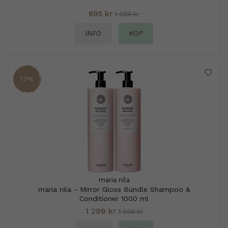
695 kr
1 098 kr
INFO
KÖP
17%
maria nila
maria nila - Mirror Gloss Bundle Shampoo &
Conditioner 1000 ml
1 299 kr
1 558 kr