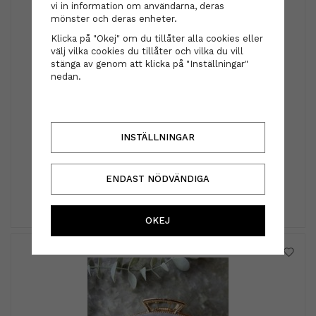
vi in information om användarna, deras
mönster och deras enheter.
Klicka på "Okej" om du tillåter alla cookies eller
välj vilka cookies du tillåter och vilka du vill
stänga av genom att klicka på "Inställningar"
nedan.
Björk
INSTÄLLNINGAR
Björk- FORMA HÖJD Volume Mousse 75 ml
129 kr
ENDAST NÖDVÄNDIGA
INFO
KÖP
OKEJ