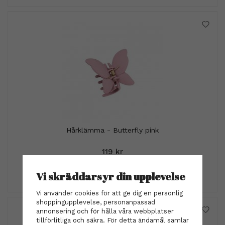
Hårklämma - Butterfly pink
119 kr
INFO
KÖP
Vi skräddarsyr din upplevelse
Vi använder cookies för att ge dig en personlig
shoppingupplevelse, personanpassad
annonsering och för hålla våra webbplatser
tillförlitliga och säkra. För detta ändamål samlar