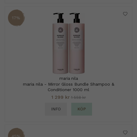
17%
maria nila
maria nila - Mirror Gloss Bundle Shampoo &
Conditioner 1000 ml
1 299 kr
1 558 kr
INFO
KÖP
45%