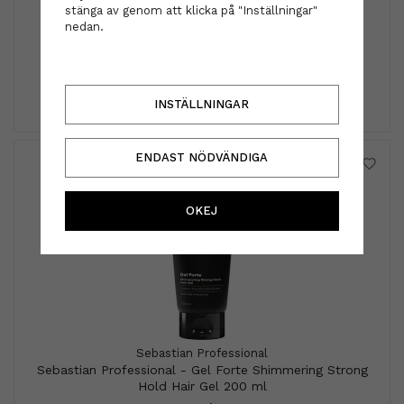
stänga av genom att klicka på "Inställningar"
Schwarzkopf - PRO styler brush
nedan.
229 kr
INFO
KÖP
INSTÄLLNINGAR
ENDAST NÖDVÄNDIGA
OKEJ
Sebastian Professional
Sebastian Professional - Gel Forte Shimmering Strong
Hold Hair Gel 200 ml