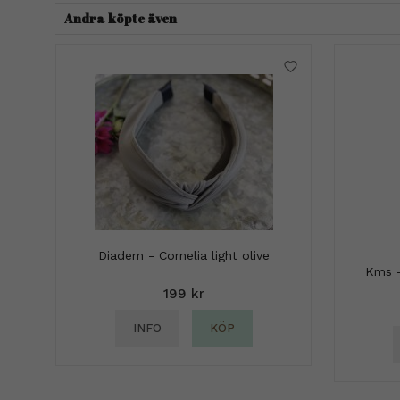
Andra köpte även
Diadem - Cornelia light olive
Kms -
199 kr
INFO
KÖP