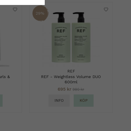
29%
REF
rls &
REF - Weightless Volume DUO
600ml
695 kr
980 kr
INFO
KÖP