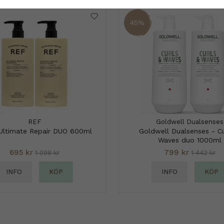
45%
REF
Goldwell Dualsenses
Ultimate Repair DUO 600ml
Goldwell Dualsenses - Cu
Waves duo 1000ml
695 kr
799 kr
1 098 kr
1 442 kr
INFO
KÖP
INFO
KÖP