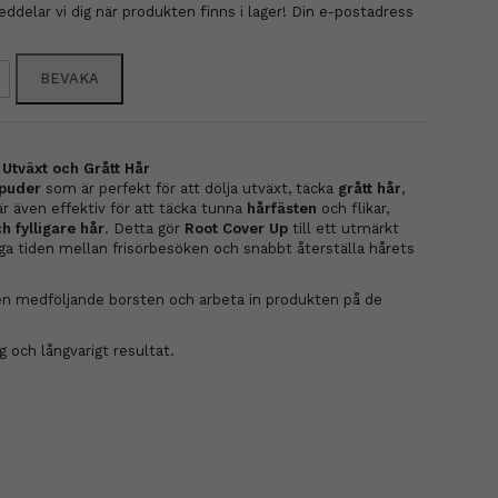
delar vi dig när produkten finns i lager! Din e-postadress
BEVAKA
Utväxt och Grått Hår
puder
som är perfekt för att dölja utväxt, täcka
grått hår
,
är även effektiv för att täcka tunna
hårfästen
och flikar,
h fylligare hår
. Detta gör
Root Cover Up
till ett utmärkt
ga tiden mellan frisörbesöken och snabbt återställa hårets
 medföljande borsten och arbeta in produkten på de
 och långvarigt resultat.