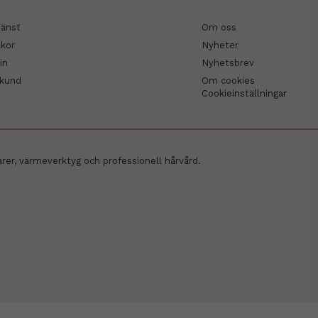
jänst
Om oss
lkor
Nyheter
in
Nyhetsbrev
skund
Om cookies
Cookieinställningar
arer, värmeverktyg och professionell hårvård.