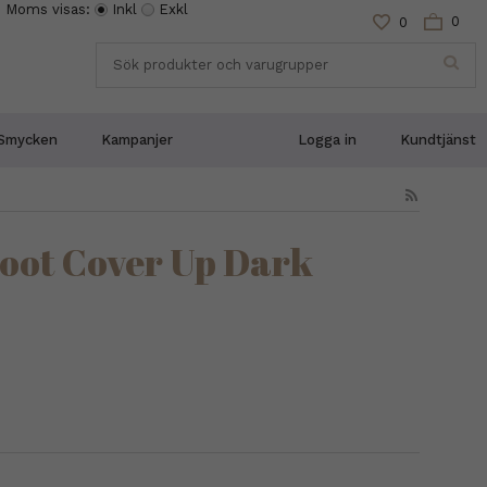
Moms visas:
Inkl
Exkl
0
0
Smycken
Kampanjer
Logga in
Kundtjänst
oot Cover Up Dark