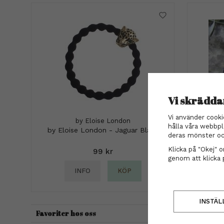
Vi skrädda
Vi använder cooki
by Eloise London
Hårkläm
hålla våra webbpl
by Eloise London - Jaguar Black
deras mönster oc
Klicka på "Okej" om
99 kr
genom att klicka 
INFO
KÖP
INSTÄL
Favoriter hos oss