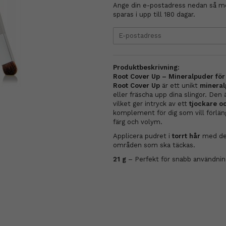
Ange din e-postadress nedan så med
sparas i upp till 180 dagar.
Produktbeskrivning:
Root Cover Up – Mineralpuder för 
Root Cover Up
är ett unikt
mineral
eller fräscha upp dina slingor. Den 
vilket ger intryck av ett
tjockare oc
komplement för dig som vill förlän
färg och volym.
Applicera pudret i
torrt hår
med den
områden som ska täckas.
21 g
– Perfekt för snabb användning