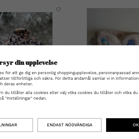
rsyr din upplevelse
es för att ge dig en personlig shoppingupplevelse, personanpassad ann
ma - Cirkel multicolor svart
Labubu hårband - rosett
atser tillförlitliga och säkra. För detta ändamål samlar vi in informati
h deras enheter.
189 kr
169 kr
 du tillåter alla cookies eller välj vilka cookies du tillåter och vilka du 
på "Inställningar" nedan.
INFO
KÖP
INFO
KÖP
LNINGAR
ENDAST NÖDVÄNDIGA
OK