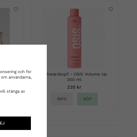
onsering och för
 beige
Schwarzkopf - OSiS Volume Up
on om användarna,
300 ml
235 kr
vill stänga av
INFO
KÖP
EJ