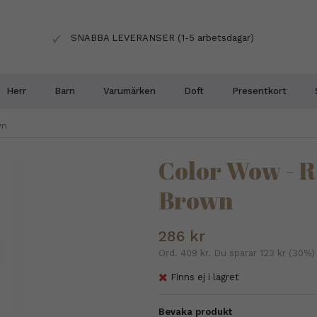
SNABBA LEVERANSER (1-5 arbetsdagar)
Herr
Barn
Varumärken
Doft
Presentkort
wn
Color Wow - R
Brown
286 kr
Ord.
409 kr
. Du sparar
123 kr
(
30
%)
Finns ej i lagret
Bevaka produkt