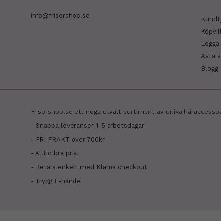
info@frisorshop.se
Kundt
Köpvil
Logga 
Avtal
Blogg
Frisorshop.se ett noga utvalt sortiment av unika håraccesso
- Snabba leveranser 1-5 arbetsdagar
- FRI FRAKT över 700kr
- Alltid bra pris.
- Betala enkelt med Klarna checkout
- Trygg E-handel