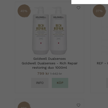
45%
37%
Goldwell Dualsenses
Goldwell Dualsenses - Rich Repair
REF - 
restoring duo 1000ml
799 kr
1 442 kr
INFO
KÖP