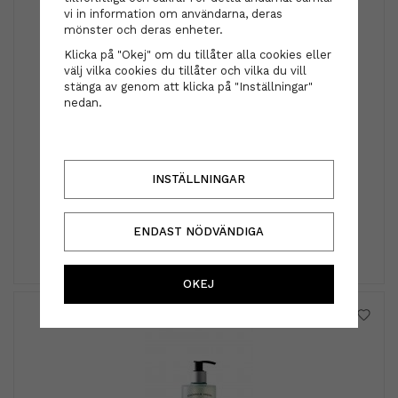
vi in information om användarna, deras
mönster och deras enheter.
Klicka på "Okej" om du tillåter alla cookies eller
välj vilka cookies du tillåter och vilka du vill
stänga av genom att klicka på "Inställningar"
nedan.
Scrunchie - Natalie ljus leopard
INSTÄLLNINGAR
129 kr
ENDAST NÖDVÄNDIGA
INFO
KÖP
OKEJ