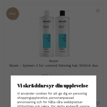
44%
Nioxin
Nioxin - System 3 for colored thinning hair 1000ml duo
699 kr
1 238 kr
Vi skräddarsyr din upplevelse
INFO
KÖP
Vi använder cookies för att ge dig en personlig
shoppingupplevelse, personanpassad
annonsering och för hålla våra webbplatser
tillförlitliga och säkra. För detta ändamål samlar