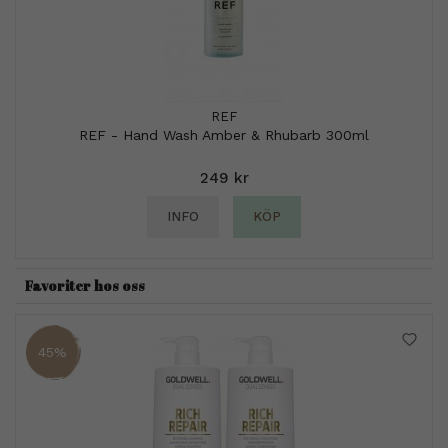
REF
REF - Hand Wash Amber & Rhubarb 300ml
249 kr
INFO
KÖP
Favoriter hos oss
45%