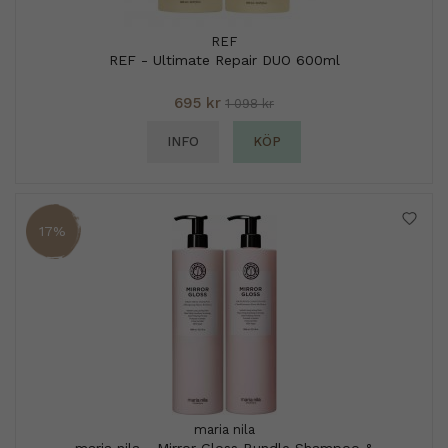
REF
REF - Ultimate Repair DUO 600ml
695 kr
1 098 kr
INFO
KÖP
17%
maria nila
maria nila - Mirror Gloss Bundle Shampoo &