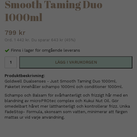
Smooth Taming Duo
1000ml
799 kr
Ord.
1 442 kr
. Du sparar
643 kr
(
45
%)
Finns i lager för omgående leverans
LÄGG I VARUKORGEN
Produktbeskrivning:
Goldwell Dualsenses - Just Smooth Taming Duo 1000ml.
Paketet innehåller schampo 1000ml och conditioner 1000ml.
Schampo och Balsam för svårhanterligt och frizzigt hår med en
blandning av microPROtec complex och Kukui Nut Oil. Gör
omedelbart håret mer lätthanterligt och kontrollerar frizz. Unika
FadeStop- Formula, skonsam som vatten, minimerar att färgen
mattas ur vid varje användning.