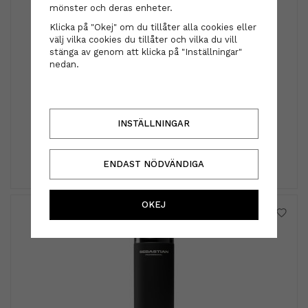
mönster och deras enheter.
Klicka på "Okej" om du tillåter alla cookies eller
välj vilka cookies du tillåter och vilka du vill
stänga av genom att klicka på "Inställningar"
nedan.
Hårsnodden - lemon
INSTÄLLNINGAR
29 kr
INFO
KÖP
ENDAST NÖDVÄNDIGA
OKEJ