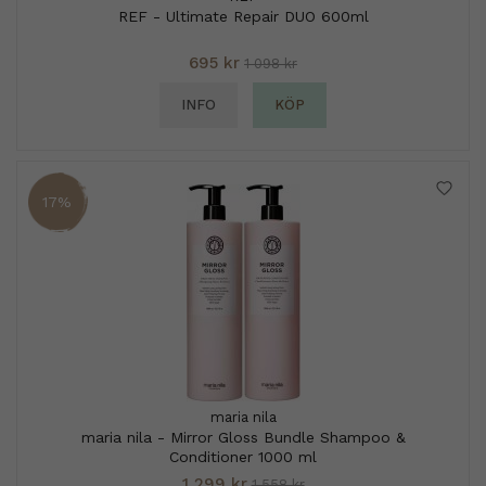
REF - Ultimate Repair DUO 600ml
695 kr
1 098 kr
INFO
KÖP
17%
maria nila
maria nila - Mirror Gloss Bundle Shampoo &
Conditioner 1000 ml
1 299 kr
1 558 kr