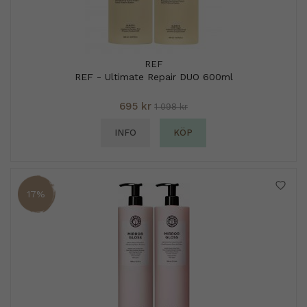
REF
REF - Ultimate Repair DUO 600ml
695 kr
1 098 kr
INFO
KÖP
17%