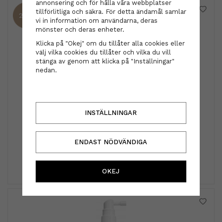
annonsering och för hålla våra webbplatser
tillförlitliga och säkra. För detta ändamål samlar
28%
vi in information om användarna, deras
mönster och deras enheter.
Klicka på "Okej" om du tillåter alla cookies eller
välj vilka cookies du tillåter och vilka du vill
stänga av genom att klicka på "Inställningar"
nedan.
INSTÄLLNINGAR
REF
REF - Cool Silver Duo 1000ml
ENDAST NÖDVÄNDIGA
1 149 kr
1 598 kr
INFO
KÖP
OKEJ