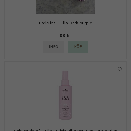
Pärlclips - Ella Dark purple
99 kr
INFO
KÖP
Schwarzkopf - Fibre Clinix Vibrancy Heat Protection