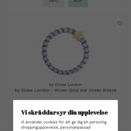
INFO
KÖP
by Eloise London
by Eloise London - Woven Gold star Ocean Breeze
79 kr
Vi skräddarsyr din upplevelse
INFO
KÖP
Vi använder cookies för att ge dig en personlig
shoppingupplevelse, personanpassad