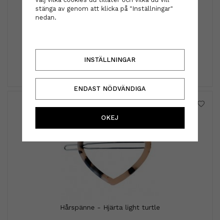
stänga av genom att klicka på "Inställningar"
nedan.
Scrunchie - Liv rosa
49 kr
INSTÄLLNINGAR
INFO
KÖP
ENDAST NÖDVÄNDIGA
OKEJ
Hårspänne - Hjärta light turtle