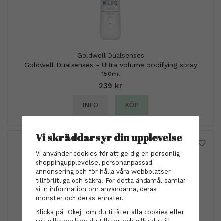
Goldwell Dualsenses
Goldwell Dualsenses - Ultra volume bodifying spray
150ml
239 kr
INFO
KÖP
Vi skräddarsyr din upplevelse
Vi använder cookies för att ge dig en personlig
shoppingupplevelse, personanpassad
annonsering och för hålla våra webbplatser
tillförlitliga och säkra. För detta ändamål samlar
vi in information om användarna, deras
mönster och deras enheter.
Klicka på "Okej" om du tillåter alla cookies eller
välj vilka cookies du tillåter och vilka du vill