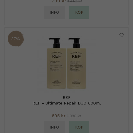
799 kr
1 442 kr
INFO
KÖP
37%
REF
REF - Ultimate Repair DUO 600ml
695 kr
1 098 kr
INFO
KÖP