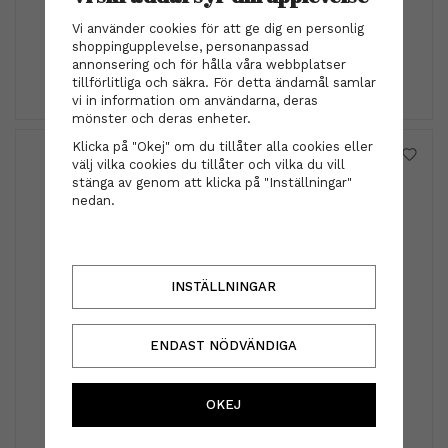
Vi använder cookies för att ge dig en personlig
299 kr
shoppingupplevelse, personanpassad
annonsering och för hålla våra webbplatser
INFO
KÖP
tillförlitliga och säkra. För detta ändamål samlar
vi in information om användarna, deras
mönster och deras enheter.
Klicka på "Okej" om du tillåter alla cookies eller
välj vilka cookies du tillåter och vilka du vill
stänga av genom att klicka på "Inställningar"
nedan.
INSTÄLLNINGAR
ENDAST NÖDVÄNDIGA
by Eloise London
by Eloise London - Pearl cluster sand
OKEJ
89 kr