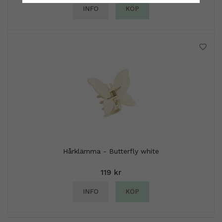
INFO
KÖP
Hårklämma - Butterfly white
119 kr
INFO
KÖP