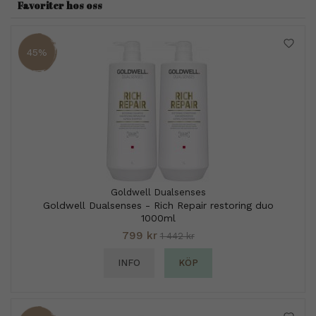
Favoriter hos oss
45%
Goldwell Dualsenses
Goldwell Dualsenses - Rich Repair restoring duo
1000ml
799 kr
1 442 kr
INFO
KÖP