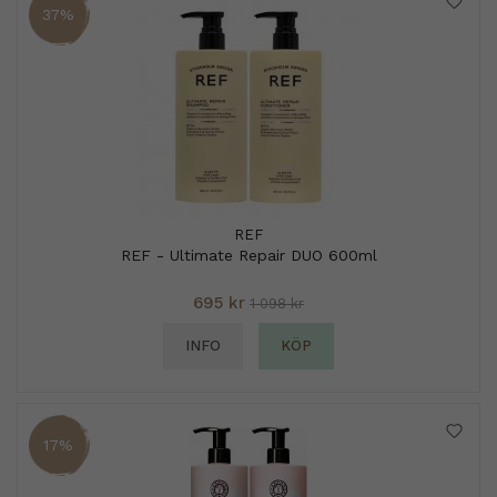
37%
REF
REF - Ultimate Repair DUO 600ml
695 kr
1 098 kr
INFO
KÖP
17%