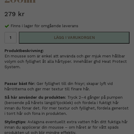
279 kr
Finns i lager för omgående leverans
LÄGG I VARUKORGEN
Produktbeskrivning:
En mousse som är enkel att använda och ger mjuk men hållbar
volym och fyllighet åt alla hårtyper. Innehåller ghd Heat Protect
System.
Passar bäst för:
Ger fyllighet till din frisyr; skapar lyft vid
hårrötterna och ger mer textur till finare hår.
Så här använder du produkten:
Tryck 2–4 gånger på pumpen
(beroende på hårets längd/tjocklek) och fördela i fuktigt hår
innan du fönar det. För mer textur och fyllighet, fördela generöst
i torrt hår och föna in produkten.
Stylingtips:
Avlägsna eventuellt extra vatten från ditt fuktiga hår
innan du applicerar din mousse – om håret är för vått späds
produkten ut och blir mindre effektiv.