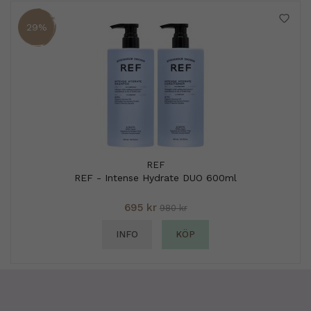
29%
REF
REF - Intense Hydrate DUO 600ml
695 kr
980 kr
INFO
KÖP