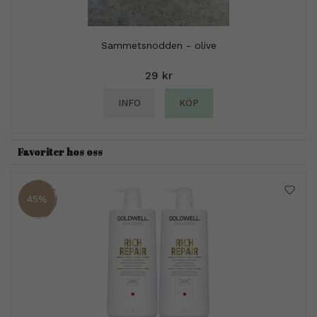
Sammetsnodden - olive
29 kr
INFO
KÖP
Favoriter hos oss
45%