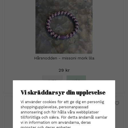
Hårsnodden - missoni mörk lila
29 kr
INFO
KÖP
Vi skräddarsyr din upplevelse
Vi använder cookies för att ge dig en personlig
shoppingupplevelse, personanpassad
annonsering och för hålla våra webbplatser
tillförlitliga och säkra. För detta ändamål samlar
vi in information om användarna, deras
mönster och deras enheter.