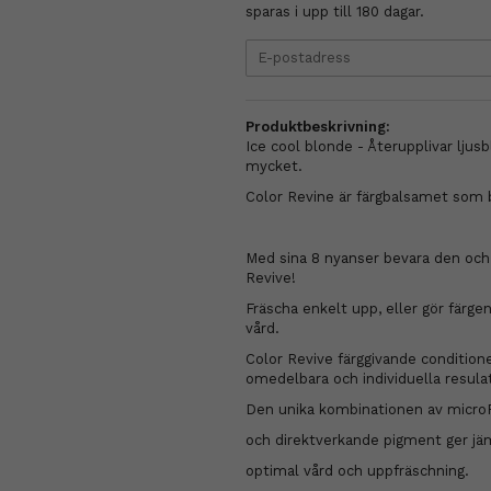
sparas i upp till 180 dagar.
Produktbeskrivning:
Ice cool blonde - Återupplivar ljus
mycket.
Color Revine är färgbalsamet som 
Med sina 8 nyanser bevara den och 
Revive!
Fräscha enkelt upp, eller gör färg
vård.
Color Revive färggivande conditione
omedelbara och individuella resula
Den unika kombinationen av micro
och direktverkande pigment ger jäm
optimal vård och uppfräschning.