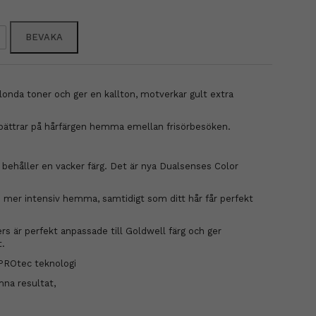
BEVAKA
blonda toner och ger en kallton, motverkar gult extra
bättrar på hårfärgen hemma emellan frisörbesöken.
behåller en vacker färg. Det är nya Dualsenses Color
en mer intensiv hemma, samtidigt som ditt hår får perfekt
rs är perfekt anpassade till Goldwell färg och ger
t.
PROtec teknologi
na resultat,