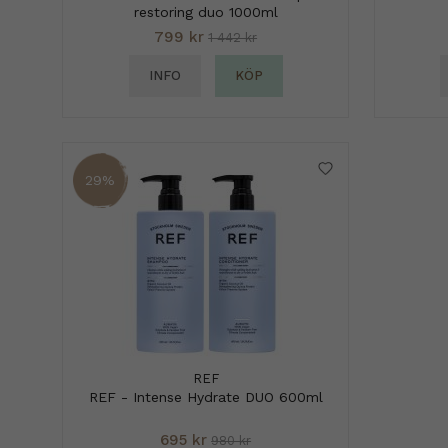
restoring duo 1000ml
799 kr
1 442 kr
INFO
KÖP
29%
REF
REF - Intense Hydrate DUO 600ml
695 kr
980 kr