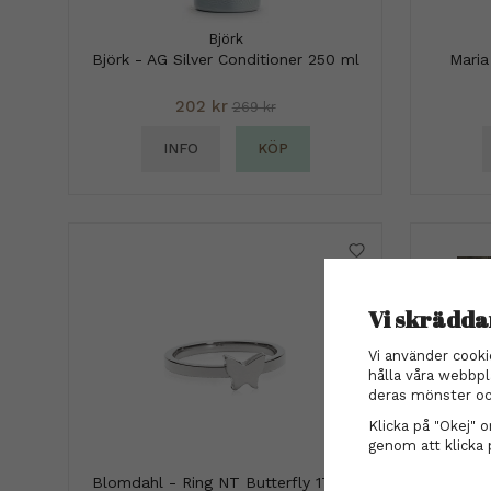
Björk
Björk - AG Silver Conditioner 250 ml
Maria
202 kr
269 kr
INFO
KÖP
Vi skrädda
Vi använder cooki
hålla våra webbpl
deras mönster oc
Klicka på "Okej" om
genom att klicka 
Blomdahl - Ring NT Butterfly 17mm
Hårk