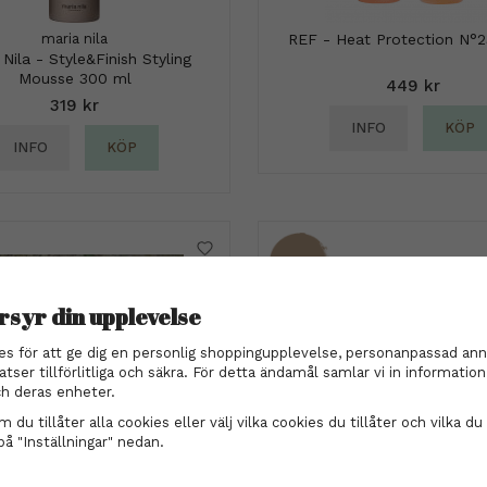
maria nila
REF - Heat Protection N°
 Nila - Style&Finish Styling
Mousse 300 ml
449 kr
319 kr
INFO
KÖP
INFO
KÖP
45%
rsyr din upplevelse
es för att ge dig en personlig shoppingupplevelse, personanpassad ann
atser tillförlitliga och säkra. För detta ändamål samlar vi in informati
h deras enheter.
 du tillåter alla cookies eller välj vilka cookies du tillåter och vilka du 
på "Inställningar" nedan.
lämma - Lise leopard blå
Wella Professionals - Ul