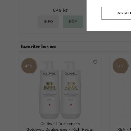
849 kr
INSTÄL
INFO
KÖP
Favoriter hos oss
45%
37%
Goldwell Dualsenses
Goldwell Dualsenses - Rich Repair
REF - 