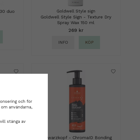
230 duo
Goldwell Style sign
Goldwell Style Sign - Texture Dry
Spray Wax 150 ml
269 kr
INFO
KÖP
onsering och för
on om användarna,
vill stänga av
timate
Schwarzkopf - ChromaID Bonding