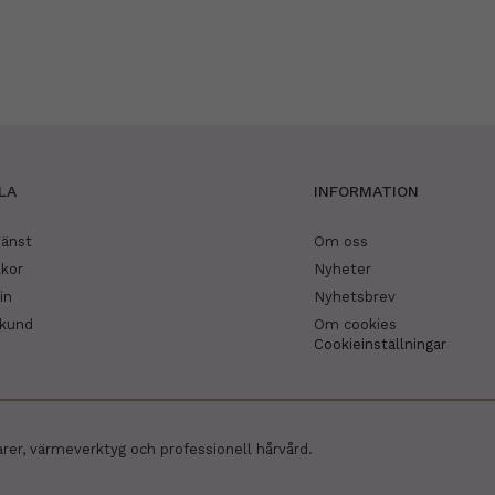
LA
INFORMATION
jänst
Om oss
lkor
Nyheter
in
Nyhetsbrev
skund
Om cookies
Cookieinställningar
arer, värmeverktyg och professionell hårvård.