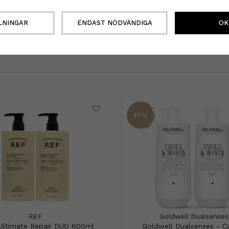
Repair Gift Set 280m
159 kr
399 kr
724 kr
LNINGAR
ENDAST NÖDVÄNDIGA
OK
INFO
KÖP
INFO
KÖP
45%
REF
Goldwell Dualsenses
Ultimate Repair DUO 600ml
Goldwell Dualsenses - Cu