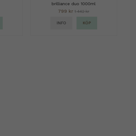
brilliance duo 1000ml
799 kr
1 442 kr
INFO
KÖP