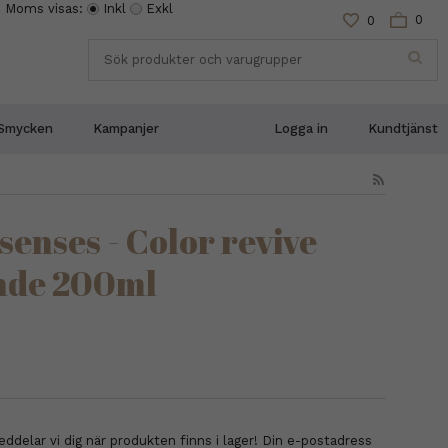
Moms visas:
Inkl
Exkl
0
0
Smycken
Kampanjer
Logga in
Kundtjänst
enses - Color revive
onde 200ml
delar vi dig när produkten finns i lager! Din e-postadress