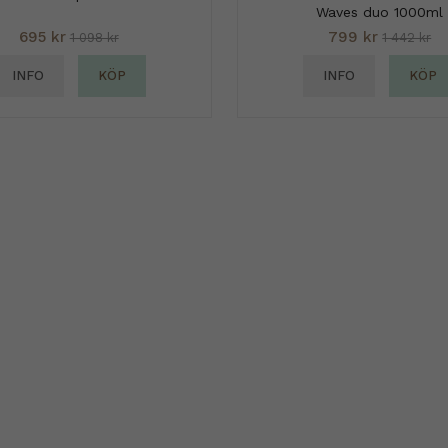
Waves duo 1000ml
695 kr
799 kr
1 098 kr
1 442 kr
INFO
KÖP
INFO
KÖP