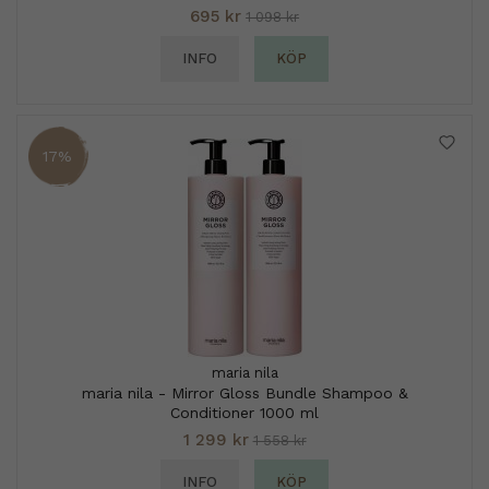
695 kr
1 098 kr
INFO
KÖP
17%
maria nila
maria nila - Mirror Gloss Bundle Shampoo &
Conditioner 1000 ml
1 299 kr
1 558 kr
INFO
KÖP