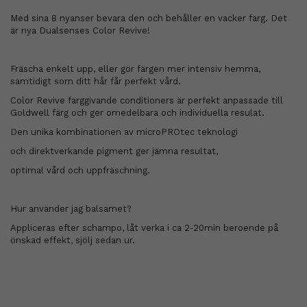
Med sina 8 nyanser bevara den och behåller en vacker färg. Det
är nya Dualsenses Color Revive!
Fräscha enkelt upp, eller gör färgen mer intensiv hemma,
samtidigt som ditt hår får perfekt vård.
Color Revive färggivande conditioners är perfekt anpassade till
Goldwell färg och ger omedelbara och individuella resulat.
Den unika kombinationen av microPROtec teknologi
och direktverkande pigment ger jämna resultat,
optimal vård och uppfräschning.
Hur använder jag balsamet?
Appliceras efter schampo, låt verka i ca 2-20min beroende på
önskad effekt, sjölj sedan ur.