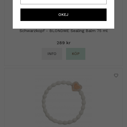
OKEJ
Schwarzkopf
Schwarzkopf - BLONDME Sealing Balm 75 ml
289 kr
INFO
KÖP