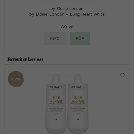
by Eloise London
by Eloise London - Bling Heart white
89 kr
INFO
KÖP
Favoriter hos oss
45%