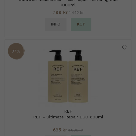
1000ml
799 kr
1 442 kr
INFO
KÖP
37%
REF
REF - Ultimate Repair DUO 600ml
695 kr
1 098 kr