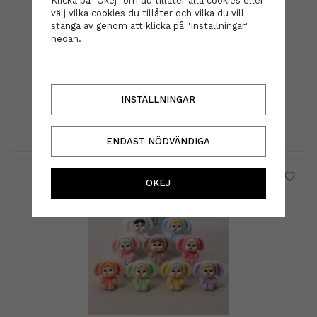
Klicka på "Okej" om du tillåter alla cookies eller
välj vilka cookies du tillåter och vilka du vill
stänga av genom att klicka på "Inställningar"
nedan.
Kms
Kms - Thermashape 2-in-1 Spray 200ml
310 kr
INSTÄLLNINGAR
INFO
KÖP
ENDAST NÖDVÄNDIGA
OKEJ