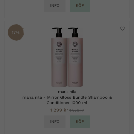
INFO
KÖP
17%
maria nila
maria nila - Mirror Gloss Bundle Shampoo &
Conditioner 1000 ml
1 299 kr
1 558 kr
INFO
KÖP