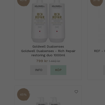
Goldwell Dualsenses
Goldwell Dualsenses - Rich Repair
REF - 
restoring duo 1000ml
799 kr
1 442 kr
INFO
KÖP
45%