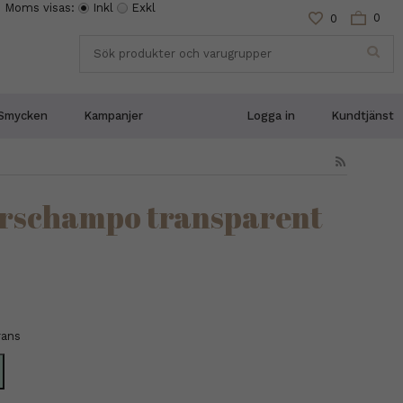
Moms visas:
Inkl
Exkl
0
0
Smycken
Kampanjer
Logga in
Kundtjänst
orrschampo transparent
rans