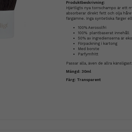
Produktbeskrivning:
Hjärtligts nya torrschampo är ett
absorberar direkt fett och olja hå
färgämne. Inga syntetiska färger e
100% Aerosolfri
100% plantbaserat innehåll
50% av ingredienserna är eko
Förpackning i kartong
Med borste
Parfymfritt
Passar alla, även de allra känsligas
Mängd: 30ml
Färg: Transparent