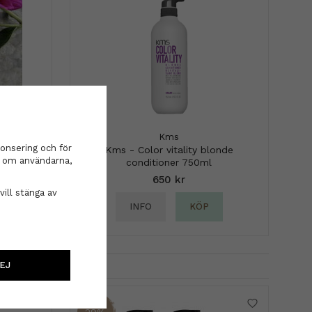
lor mix
Kms
onsering och för
Kms - Color vitality blonde
on om användarna,
conditioner 750ml
650 kr
vill stänga av
INFO
KÖP
EJ
29%