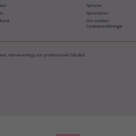
lkor
Nyheter
in
Nyhetsbrev
skund
Om cookies
Cookieinställningar
arer, värmeverktyg och professionell hårvård.