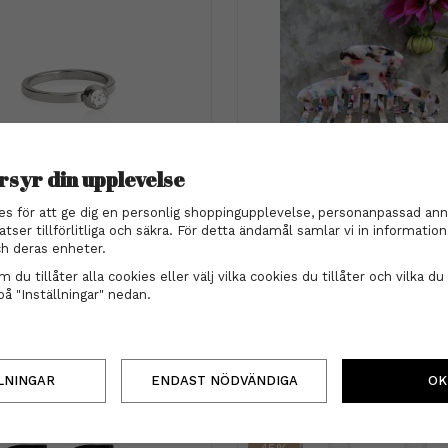
rsyr din upplevelse
ahl - Ring NT Bezel 18mm,
Hårklämma - Smilla multico
es för att ge dig en personlig shoppingupplevelse, personanpassad ann
Crystal
atser tillförlitliga och säkra. För detta ändamål samlar vi in informati
849 kr
159 kr
h deras enheter.
 du tillåter alla cookies eller välj vilka cookies du tillåter och vilka du 
INFO
KÖP
INFO
KÖP
på "Inställningar" nedan.
LNINGAR
ENDAST NÖDVÄNDIGA
OK
45%