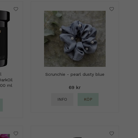
l
Scrunchie - pearl dusty blue
arkOil
500 ml
69 kr
INFO
KÖP