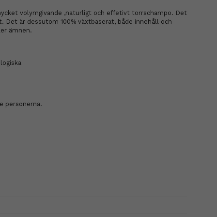
 mycket volymgivande
,
naturligt och effetivt torrschampo. Det
ret. Det är dessutom 100% växtbaserat, både innehåll och
ller ämnen.
logiska
te personerna.