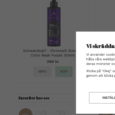
Vi skrädda
Schwarzkopf - ChromaID Bonding
Blomd
Vi använder cooki
Color Mask Purple 300ml
hålla våra webbpl
369 kr
deras mönster oc
Klicka på "Okej" om
INFO
KÖP
genom att klicka 
Favoriter hos oss
INSTÄL
45%
37%