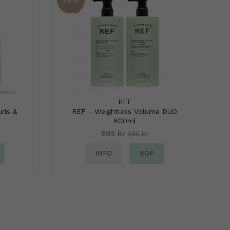
REF
rls &
REF - Weightless Volume DUO
600ml
695 kr
980 kr
INFO
KÖP