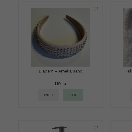
Diadem - Amelia sand
Hå
119 kr
INFO
KÖP