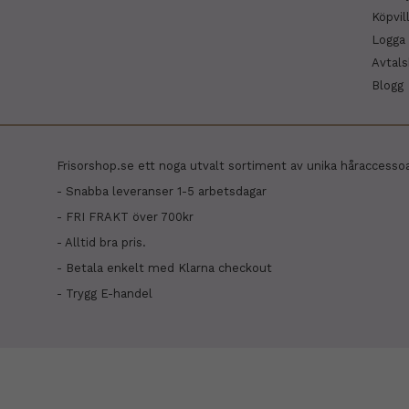
Köpvil
Logga 
Avtal
Blogg
Frisorshop.se ett noga utvalt sortiment av unika håraccesso
- Snabba leveranser 1-5 arbetsdagar
- FRI FRAKT över 700kr
- Alltid bra pris.
- Betala enkelt med Klarna checkout
- Trygg E-handel