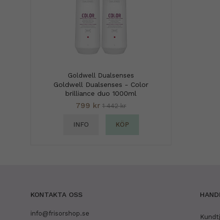
Goldwell Dualsenses
Goldwell Dualsenses - Color
brilliance duo 1000ml
799 kr
1 442 kr
INFO
KÖP
KONTAKTA OSS
HAND
info@frisorshop.se
Kundt