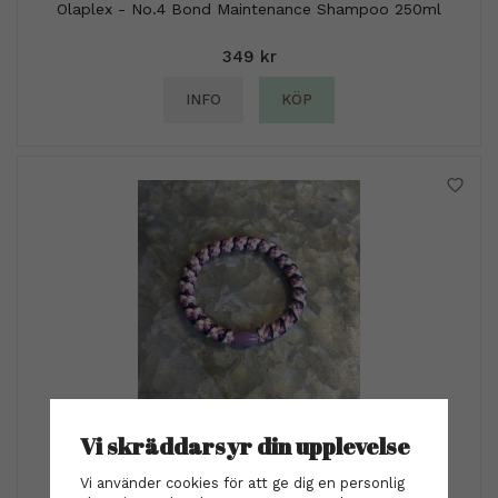
Olaplex - No.4 Bond Maintenance Shampoo 250ml
349 kr
INFO
KÖP
Hårsnodden - missoni mörk lila
Vi skräddarsyr din upplevelse
29 kr
Vi använder cookies för att ge dig en personlig