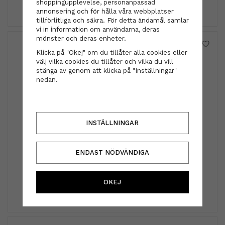
shoppingupplevelse, personanpassad
INFO
KÖP
annonsering och för hålla våra webbplatser
tillförlitliga och säkra. För detta ändamål samlar
vi in information om användarna, deras
mönster och deras enheter.
Klicka på "Okej" om du tillåter alla cookies eller
välj vilka cookies du tillåter och vilka du vill
stänga av genom att klicka på "Inställningar"
nedan.
INSTÄLLNINGAR
Schwarzkopf - ChromaID Bonding Color Mask Red
ENDAST NÖDVÄNDIGA
300ml
369 kr
OKEJ
INFO
KÖP