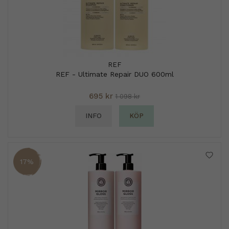
REF
REF - Ultimate Repair DUO 600ml
695 kr
1 098 kr
INFO
KÖP
17%