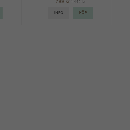
799 kr
1 442 kr
INFO
KÖP