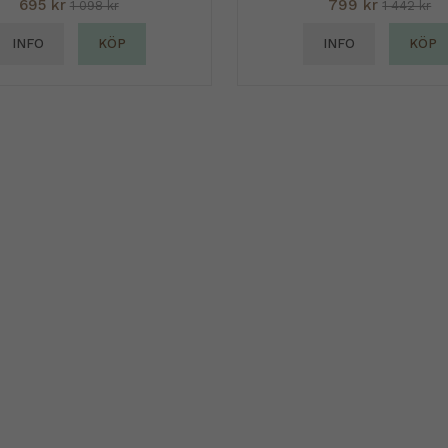
695 kr
799 kr
1 098 kr
1 442 kr
INFO
KÖP
INFO
KÖP