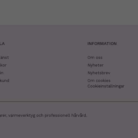
LA
INFORMATION
jänst
Om oss
lkor
Nyheter
in
Nyhetsbrev
skund
Om cookies
Cookieinställningar
arer, värmeverktyg och professionell hårvård.