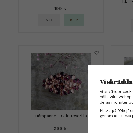
REF 
199 kr
INFO
KÖP
Vi skrädda
Vi använder cooki
hålla våra webbpl
deras mönster oc
Klicka på "Okej" om
Hårspänne - Cilla rose/lila
genom att klicka 
299 kr