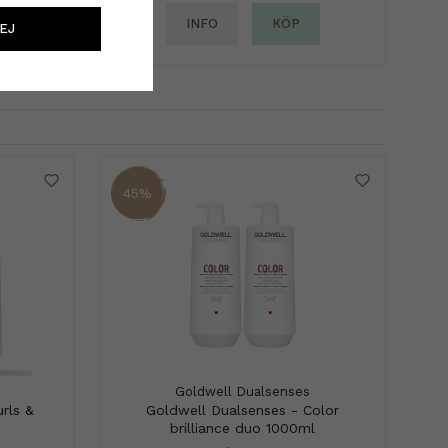
INFO
KÖP
EJ
45%
Goldwell Dualsenses
rls &
Goldwell Dualsenses - Color
brilliance duo 1000ml