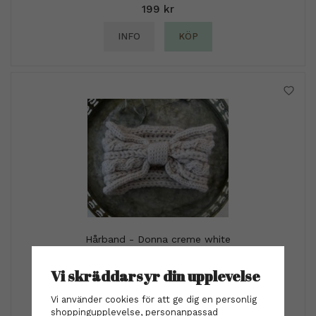
199 kr
INFO
KÖP
Hårband - Donna creme white
169 kr
Vi skräddarsyr din upplevelse
INFO
KÖP
Vi använder cookies för att ge dig en personlig
shoppingupplevelse, personanpassad