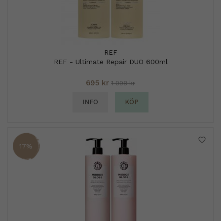
REF
REF - Ultimate Repair DUO 600ml
695 kr
1 098 kr
INFO
KÖP
17%