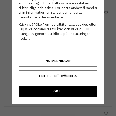
annonsering och för hålla våra webbplatser
tillförlitliga och säkra. För detta ändamål samlar
vi in information om användarna, deras
mönster och deras enheter.
Klicka på "Okej" om du tillåter alla cookies eller
välj vilka cookies du tillåter och vilka du vill
stänga av genom att klicka på "Inställningar"
nedan.
INSTÄLLNINGAR
Omniblonde
Omniblonde - Magically Transforming Tomato
ENDAST NÖDVÄNDIGA
Retreatment 175 ml
495 kr
OKEJ
INFO
KÖP