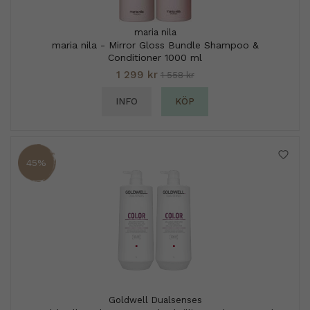
maria nila
maria nila - Mirror Gloss Bundle Shampoo &
Conditioner 1000 ml
1 299 kr
1 558 kr
INFO
KÖP
45%
Goldwell Dualsenses