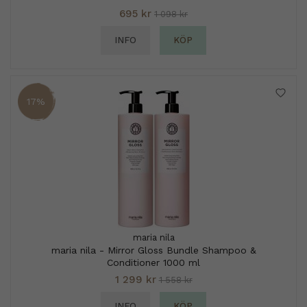
695 kr
1 098 kr
INFO
KÖP
17%
maria nila
maria nila - Mirror Gloss Bundle Shampoo &
Conditioner 1000 ml
1 299 kr
1 558 kr
INFO
KÖP