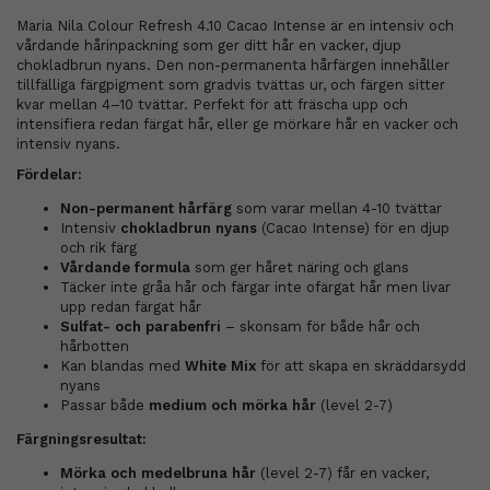
Maria Nila Colour Refresh 4.10 Cacao Intense är en intensiv och
vårdande hårinpackning som ger ditt hår en vacker, djup
chokladbrun nyans. Den non-permanenta hårfärgen innehåller
tillfälliga färgpigment som gradvis tvättas ur, och färgen sitter
kvar mellan 4–10 tvättar. Perfekt för att fräscha upp och
intensifiera redan färgat hår, eller ge mörkare hår en vacker och
intensiv nyans.
Fördelar:
Non-permanent hårfärg
som varar mellan 4-10 tvättar
Intensiv
chokladbrun nyans
(Cacao Intense) för en djup
och rik färg
Vårdande formula
som ger håret näring och glans
Täcker inte gråa hår och färgar inte ofärgat hår men livar
upp redan färgat hår
Sulfat- och parabenfri
– skonsam för både hår och
hårbotten
Kan blandas med
White Mix
för att skapa en skräddarsydd
nyans
Passar både
medium och mörka hår
(level 2-7)
Färgningsresultat:
Mörka och medelbruna hår
(level 2-7) får en vacker,