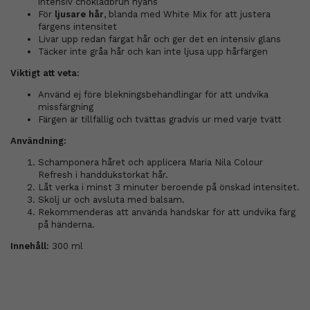
intensiv chokladbrun nyans
För
ljusare hår
, blanda med White Mix för att justera
färgens intensitet
Livar upp redan färgat hår och ger det en intensiv glans
Täcker inte gråa hår och kan inte ljusa upp hårfärgen
Viktigt att veta:
Använd ej före blekningsbehandlingar för att undvika
missfärgning
Färgen är tillfällig och tvättas gradvis ur med varje tvätt
Användning:
Schamponera håret och applicera Maria Nila Colour
Refresh i handdukstorkat hår.
Låt verka i minst 3 minuter beroende på önskad intensitet.
Skölj ur och avsluta med balsam.
Rekommenderas att använda handskar för att undvika färg
på händerna.
Innehåll:
300 ml